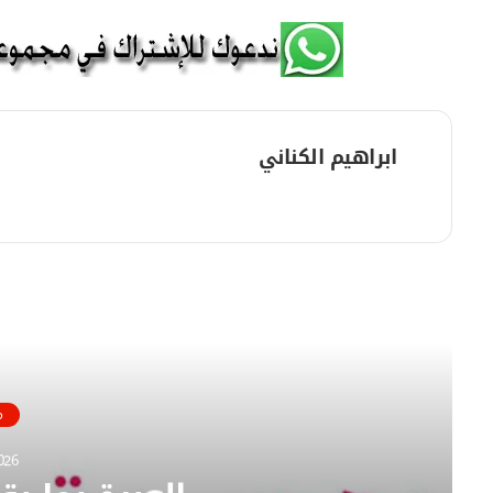
ابراهيم الكناني
م
و
ق
ع
ا
أقرأ
ل
و
ي
ب
م
026