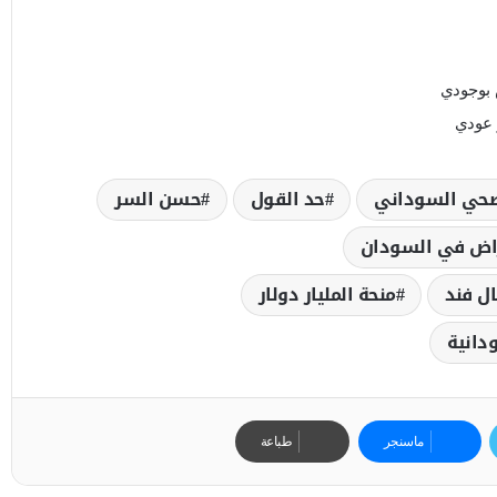
 ﺑﻮﺟﻮﺩﻱ
 ﻋﻮﺩﻱ
صحي السوداني
حد القول
حسن السر
راض في السودان
ال فند
منحة المليار دولار
ودانية
ماسنجر
طباعة