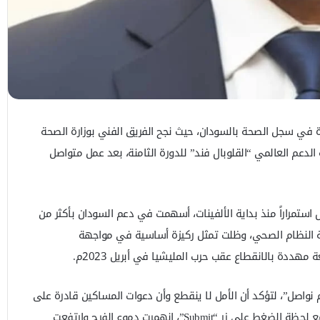
ي سجل الصحة بالسودان، حيث نجح الفريق الفني بوزارة الصحة
الدعم العالمي “القلوبال فند” للدورة الثامنة، بعد عمل متواصل
 استمراراً منذ بداية الألفينات، أسهمت في دعم السودان بأكثر من
ية النظام الصحي، وظلت تمثل ركيزة أساسية في مواجهة
 مهددة بالانقطاع عقب حرب المليشيا في أبريل 2023م.
م نواصل”، لتؤكد أن الأمل لا ينقطع وأن دعوات المساكين قادرة على
تحقيق المستحيل. ويوم الاثنين ، ومع لحظة الضغط على زر “Submit”، انهمرت دموع الفرح وارتفعت