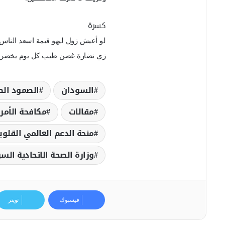
كسرة
ﻟﻮ ﺃﻋﻴﺶ ﺯﻭﻝ ﻟﻴﻬﻮ ﻗﻴﻤﺔ ﺍﺳﻌﺪ ﺍﻟﻨﺎﺱ
ﺯﻱ ﻧﻀﺎﺭﺓ ﻏﺼﻦ ﻃﻴﺐ ﻛﻞ ﻳﻮﻡ ﻳﺨﻀﺮ
السودان
الصمود ال
مقالات
مكافحة الأم
منحة الدعم العالمي القلوب
وزارة الصحة الاتحادية الس
فيسبوك
تويتر