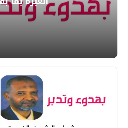
العبرة بما ب
07/08/2026
العبرة بما بقي لا بما مضى
07/08/2026
عبدالمنعم شجرابي يكتب | مقتطفات الجمعة | مع ا
06/08/2026
حواء السودانية في وجه العنف… صمتٌ دولي وأس