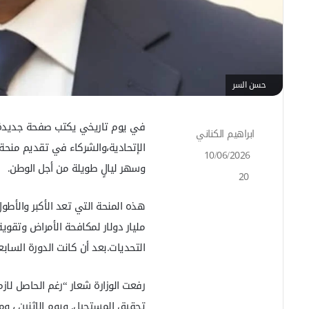
حسن السر
في يوم تاريخي يكتب صفحة جديدة ف
ابراهيم الكناني
أ
الإتحادية،والشركاء في تقديم منحة 
ر
10/06/2026
س
وسهر ليالٍ طويلة من أجل الوطن.
20
ل
ب
هذه المنحة التي تعد الأكبر والأطول
ر
ي
مليار دولار لمكافحة الأمراض وتقو
د
التحديات.بعد أن كانت الدورة السابعة
ا
إ
ل
رفعت الوزارة شعار “رغم الحاصل لاز
ك
ت