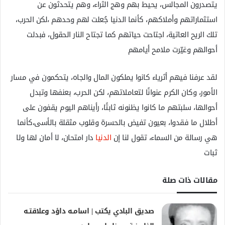
يتصدرون المجالس، يحيط بهم وهج الثراء، وهم يتحدثون عن
استثماراتهم وأملاكهم، كأنما الدنيا جُعلت لهم وحدهم ،لكن الحرب،
تلك الريح العاتية، اجتاحت حياتهم كما تجتاح النار الحقول، فبدلت
أحوالهم وغيّرت ملامح أيامهم
لقد عرفنا فيهم أثرياء كانوا يملكون المال والجاه، يتحكمون في مسار
الأمور، وكان الكرم عنوانًا لتعاملاتهم، لكن الحرب، بعنفها وتبدل
أحوالها، سلبتهم ما كانوا يظنونه ثابتًا، رأيناهم اليوم يقفون على
أطلال ما فقدوا، بعيون تفيض بالحسرة وقلوب مثقلة بالأسى،كأنما
هي رسالة من السماء، تقول لنا إن
الدنيا
دار امتحان، لا أمان لها ولا
ثبات
مقالات ذات صلة
صديق البادي يكتب | اسامــه داؤد وعلاقتــه