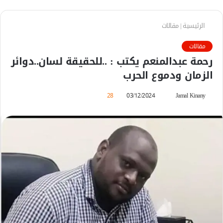
الرئيسية
|
مقالات
مقالات
رحمة عبدالمنعم يكتب : ..للحقيقة لسان..دوائر
الزمان ودموع الحرب
Jamal Kinany
أ
03/12/2024
28
ر
س
ل
ب
ر
ي
د
ا
إ
ل