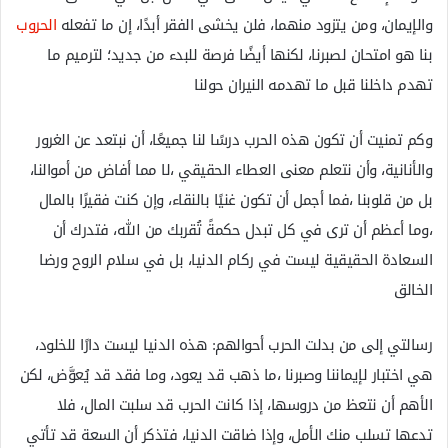
والإيمان، ومن يتزود منهما، فلن يخشى الفقر أبدًا، إن ما تفعله
الحروب
بنا هو امتحان لصبرنا، لكنها أيضًا فرصة للبدء من جديد؛ لترميم ما
تهدم داخلنا قبل ما تهدمه النيران حولنا
وكم تمنيت أن تكون هذه الحرب درسًا لنا جميعًا، أن نبتعد عن الغرور
والأنانية، وأن نتعلم معنى العطاء الحقيقي ،لا مما أفاض من أموالنا،
بل من قلوبنا ،فما أجمل أن تكون غنيًا بالنقاء، وإن كنت فقيرًا بالمال
،وما أعظم أن ترى في كل تبدل حكمةً تُقربك من الله، فتدرك أن
السعادة الحقيقية ليست في ركام الدنيا، بل في سلام الروح ورضا
الخالق
رسالتي إلى من بدلت الحرب أحوالهم: هذه الدنيا ليست دارًا للخلود،
هي اختبار لإيماننا وصبرنا ،ما ذهب قد يعود، وما فقد قد يُعوَّض، لكن
الأهم أن نتعظ من دروسها، إذا كانت الحرب قد سلبت المال، فلا
تدعها تسلب منك الأمل، وإذا ضاقت الدنيا، فتذكر أن السعة قد تأتي