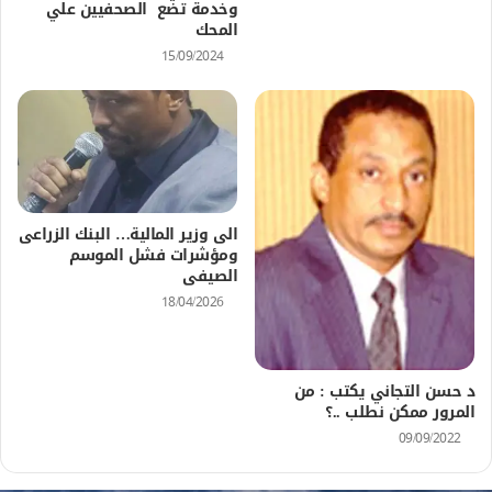
وخدمة تضع الصحفيين علي
المحك
15/09/2024
الى وزير المالية… البنك الزراعى
ومؤشرات فشل الموسم
الصيفى
18/04/2026
د حسن التجاني يكتب : من
المرور ممكن نطلب ..؟
09/09/2022