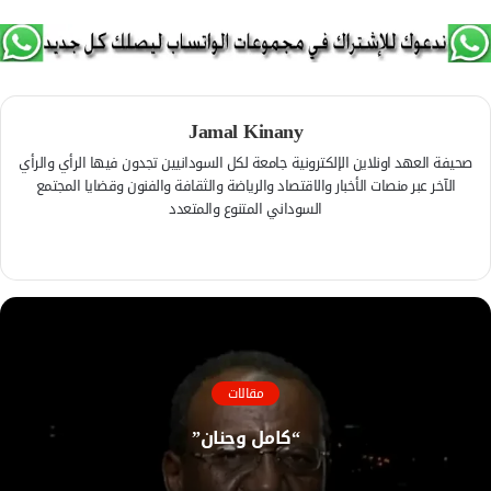
Jamal Kinany
صحيفة العهد اونلاين الإلكترونية جامعة لكل السودانيين تجدون فيها الرأي والرأي
الآخر عبر منصات الأخبار والاقتصاد والرياضة والثقافة والفنون وقضايا المجتمع
السوداني المتنوع والمتعدد
ف
ي
م
س
و
ب
ق
و
ع
ك
ا
مقالات
ل
و
“كامل وحنان”
ي
ب