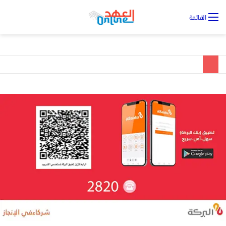
تس
القائمة
ال