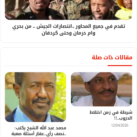
تقدم في جميع المحاور ..انتصارات الجيش .. من بحري
وام درمان وحتى كردفان
مقالات ذات صلة
شرطة في زمن اختلاط
الدروب..!!
12/04/2026
محمد عبد الله الشيخ يكتب:
..نصف رأي..عقار أسئلة صعبة