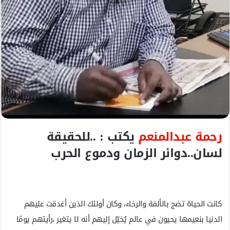
ك
ت
ر
و
ن
ي
ا
رحمة عبدالمنعم
يكتب : ..للحقيقة
لسان..دوائر الزمان ودموع الحرب
كانت الحياة تضج بالألفة والرخاء، وكان أولئك الذين أغدقت عليهم
الدنيا بنعيمها يحيون في عالم يُخيّل إليهم أنه لا يتغير ،رأيتهم يومًا