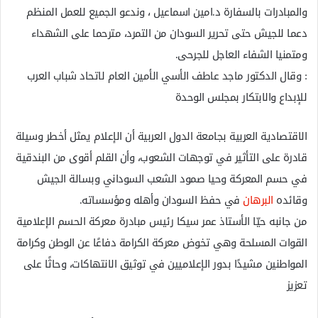
والمبادرات بالسفارة د.امين اسماعيل ، وندعو الجميع للعمل المنظم
دعما للجيش حتى تحرير السودان من التمرد، مترحما على الشهداء
ومتمنيا الشفاء العاجل للجرحى.
: وقال الدكتور ماجد عاطف الأسي الأمين العام لاتحاد شباب العرب
للإبداع والابتكار بمجلس الوحدة
الاقتصادية العربية بجامعة الدول العربية أن الإعلام يمثل أخطر وسيلة
قادرة على التأثير في توجهات الشعوب، وأن القلم أقوى من البندقية
في حسم المعركة وحيا صمود الشعب السوداني وبسالة الجيش
وقائده
البرهان
في حفظ السودان وأهله ومؤسساته.
من جانبه حيّا الأستاذ عمر سيكا رئيس مبادرة معركة الحسم الإعلامية
القوات المسلحة وهي تخوض معركة الكرامة دفاعًا عن الوطن وكرامة
المواطنين مشيدًا بدور الإعلاميين في توثيق الانتهاكات، وحاثًا على
تعزيز