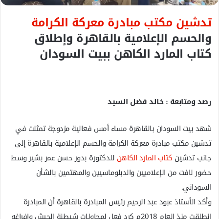
ل
تدشين مكتب مبادرة معركة الكرامة
ك
ت
والحسم الإعلامية بالقاهرة وإطلاق
ر
كتاب المارد الكاهن ببيت السودان
و
ن
ي
ا
رصد ومتابعة : خالد فضل السيد
شهد بيت السودان بالقاهرة مساء أمس فعالية مزدوجة تمثلت في
تدشين مكتب مبادرة معركة الكرامة والحسم الإعلامية بالقاهرة إلى
جانب تدشين
كتاب المارد الكاهن
للدكتورة بدور حسن عمر بشير وسط
حضور لافت من الإعلاميين والدبلوماسيين والمهتمين بالشأن
السوداني.
وأكد الأستاذ عبود عبد الرحيم رئيس المبادرة بالقاهرة أن المبادرة
انطلقت منذ العام 2018م كرد فعل لمحاولات شيطنة الجيش وإفراغه