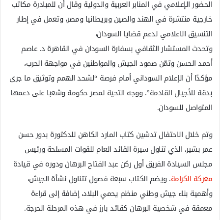
الحضور الإعلامي في المنابر العربية والدولية وقال أن للمبادرة مكاتب
خارجية منتشرة في الهند والصين وبريطانيا ومصر، وتعمل في إطار
التنسيق الاعلامي لدعم قضايا السودان،
وتحدث المستشار الثقافي بسفارة السودان في القاهرة د. عاصم
أحمد الحسن وثمّن صمود الجيش والمواطنين في مواجهة الحرب،
مؤكدًا أن الإعلام السوداني أمام فرصة “لشحد الهمم وتوثيق ما جرى
بدقة للأجيال القادمة”. ووجه التحية لمصر حكومة وشعبا على دعمها
المتواصل للسودان.
وتم خلال الاحتفال تدشين كتاب المارد الكاهن للدكتورة بدور حسن
عمر بشير، الذي تناول سيرة القائد العام للقوات المسلحة ورئيس
مجلس السيادة الفريق أول ركن عبد الفتاح البرهان ودوره في قيادة
معركة الكرامة
. ويضم الكتاب سبعة فصول تتناول نشأة الجيش،
وأهمية بناء جيش وطني منظم يحمي البلاد، إضافة إلى قراءة
معمقة في شخصية البرهان كقائد بارز في هذه المرحلة الحرجة.