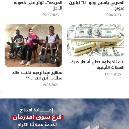
المغربي ياسين بونو “لا” لبايرن
المريحة”.. تؤثر على خصوبة
ميونخ
الرجل
25/03/2023
05/04/2023
بنك الخرطوم يعلن أسعار صرف
العملات الأجنبية
سهير عبدالرحيم تكتب: خالد
11/11/2025
سلك… أين أنت….؟؟
19/08/2021