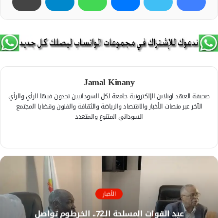
Jamal Kinany
صحيفة العهد اونلاين الإلكترونية جامعة لكل السودانيين تجدون فيها الرأي والرأي
الآخر عبر منصات الأخبار والاقتصاد والرياضة والثقافة والفنون وقضايا المجتمع
السوداني المتنوع والمتعدد
ف
ي
م
س
و
ب
ق
و
ع
ك
ا
الأخبار
ل
عيد القوات المسلحة الـ72.. الخرطوم تواصل
و