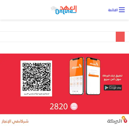
تس
القائمة
ال