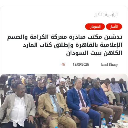
الرئيسية
|
الأخبار
الأخبار
السودان
تدشين مكتب مبادرة معركة الكرامة والحسم
الإعلامية بالقاهرة وإطلاق كتاب المارد
الكاهن ببيت السودان
Jamal Kinany
أ
15/09/2025
45
ر
س
ل
ب
ر
ي
د
ا
إ