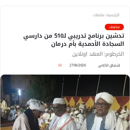
الرئيسية
|
متابعات
متابعات
تدشين برنامج تدريبي لـ510 من دارسي
السجادة الأحمدية بأم درمان
الخرطوم| العهد اونلاين
إشتياق الكناني
أ
27/06/2026
43
ر
س
ل
ب
ر
ي
د
ا
إ