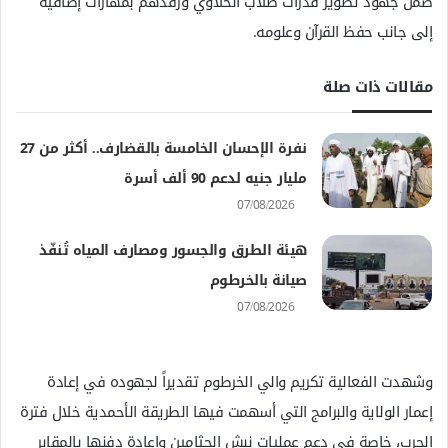
ضمن جهود تطوير قدرات طلاب الخلاوي ورفدهم بمهارات إضافية
إلى جانب حفظ القرآن وعلومه.
مقالات ذات صلة
نفرة الإحسان الخامسة بالقضارف.. أكثر من 27
مليار جنيه لدعم 90 ألف أسرة
07/08/2026
هيئة الطرق والجسور ومصارف المياه تُنفّذ
صيانة بالخرطوم
07/08/2026
وشهدت الفعالية تكريم والي الخرطوم تقديراً لجهوده في إعادة
إعمار الولاية والبرامج التي أسهمت فيها الطريقة الأحمدية خلال فترة
الحرب، خاصة في دعم عمليات نبش الجثامين وإعادة دفنها بالمقابر