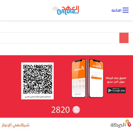
تس
القائمة
ال