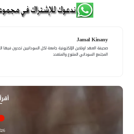
Jamal Kinany
صحيفة العهد اونلاين الإلكترونية جامعة لكل السودانيين تجدون فيها الرأي
المجتمع السوداني المتنوع والمتعدد
ف
ي
م
س
و
ب
ق
و
ع
أقرأ
ك
ا
ل
و
ي
ب
026