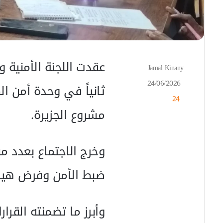
عقدت اللجنة الأمنية 
Jamal Kinany
أ
ر
24/06/2026
ثانياً في وحدة أمن ال
س
24
ل
ب
مشروع الجزيرة.
ر
ي
د
وخرج الاجتماع بعدد م
ا
إ
ضبط الأمن وفرض هيبة
ل
ك
ت
ر
وأبرز ما تضمنته القرار
و