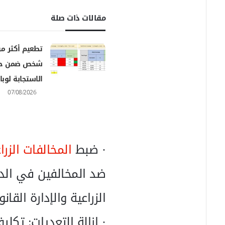
ن
ي
مقالات ذات صلة
ا
شخص ضمن حم
الاستجابة لوباء
07/08/2026
· ضبط
المخالفات الزرا
الزراعية والإدارة القانو
· إزالة التعديات: تكل