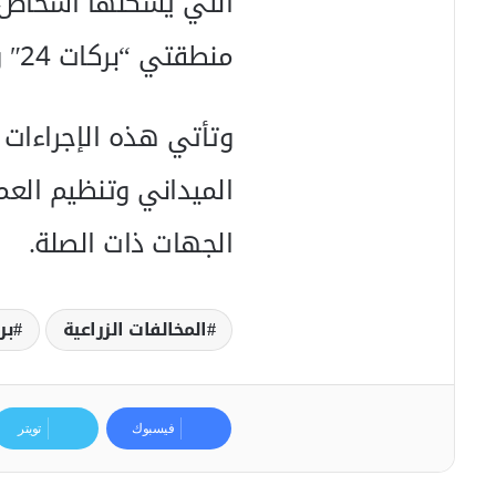
التي يسكنها أشخاص ل
منطقتي “بركات 24″ والغيط”
وتأتي هذه الإجراءات
الميداني وتنظيم العم
الجهات ذات الصلة.
المخالفات الزراعية
بر
فيسبوك
تويتر