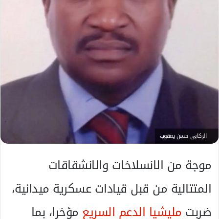
ك
ت
ر
و
ن
ي
ا
الركابي حسن يعقوب
موجة من الانسلاخات والانشقاقات
المتتالية من قبل قيادات عسكرية ميدانية،
ضربت
مليشيا الدعم السريع
مؤخرا، بما