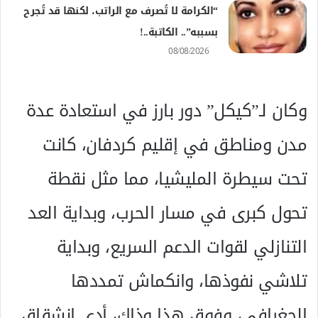
“الكرامة لا تُصرف مع الراتب، لكنها قد تُجرح
بسببه”.. الكاتبة..!
08/08/2026
وكان لـ”كيكل” دور بارز في استعادة عدة
مدن ومناطق في إقليم كردفان، كانت
تحت سيطرة المليشيا، مما مثل نقطة
تحول كبرى في مسار الحرب، وبداية العد
التنازلي لقوات الدعم السريع، وبداية
تلاشي نفوذها، وانكماش تمددها
الجغرافي، وفوق هذا وذاك، أدى انشقاق