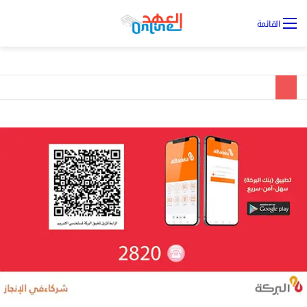
تس
القائمة
ال