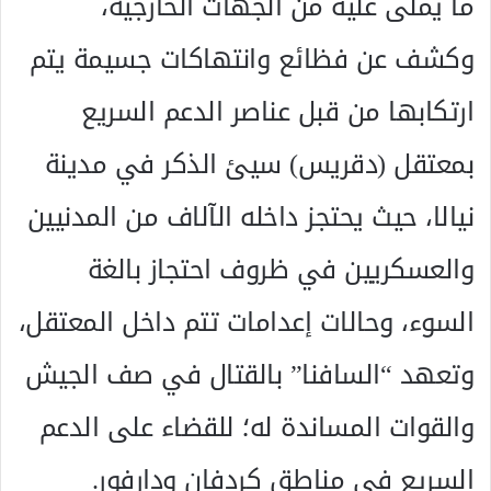
ما يملى عليه من الجهات الخارجية،
وكشف عن فظائع وانتهاكات جسيمة يتم
ارتكابها من قبل عناصر الدعم السريع
بمعتقل (دقريس) سيئ الذكر في مدينة
نيالا، حيث يحتجز داخله الآلاف من المدنيين
والعسكريين في ظروف احتجاز بالغة
السوء، وحالات إعدامات تتم داخل المعتقل،
وتعهد “السافنا” بالقتال في صف الجيش
والقوات المساندة له؛ للقضاء على الدعم
السريع في مناطق كردفان ودارفور.