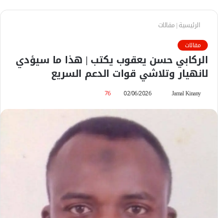
الرئيسية
|
مقالات
مقالات
الركابي حسن يعقوب يكتب | هذا ما سيؤدي
لانهيار وتلاشي قوات الدعم السريع
Jamal Kinany
أ
02/06/2026
76
ر
س
ل
ب
ر
ي
د
ا
إ
ل