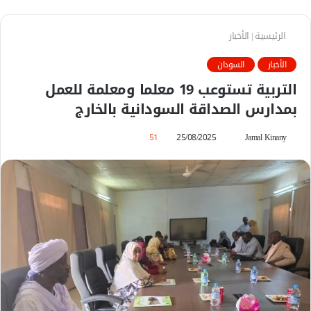
الرئيسية
|
الأخبار
الأخبار
السودان
التربية تستوعب 19 معلما ومعلمة للعمل
بمدارس الصداقة السودانية بالخارج
Jamal Kinany
أ
25/08/2025
51
ر
س
ل
ب
ر
ي
د
ا
إ
ل