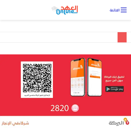
تس
القائمة
ال