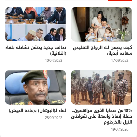
كيف يضمن لك الزواج التقليدي
تحالف جديد يدشن نشاطه بلقاء
سعادة أبدية؟
(الثلاثية)
10/04/2023
17/09/2022
40%من ضحايا الغرق مراهقون..
لقاء لـ(البرهان) بـ(قادة الجيش)
حملة إنقاذ واسعة على شواطئ
25/09/2022
النيل بالخرطوم
19/07/2026