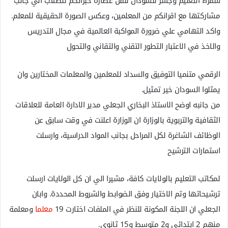
سفراء التعليم وجسر للسودان لنقل عصارة خبراتكم للطلاب الي جانب
مشاركتها مع اقرانكم من المعلمين، وعكس الصورة الحقيقية للمعلم.
واكد التهامي علي ضرورة المواكبة العالمية في مجال التدريس
والاخذ في الاعتبار التطور التقني والتقاني والتحول
الرقمي متنميا التوفيق والسداد للمعلمين والمعلمات المختارين وان
يمثلوا السودان خير تمثيل.
من جانبه اوضح الاستاذ البخاري الجعلي مدير الادارة العامة للعلاقات
الثقافية والتربوية بالوزارة ان الوزارة اعلنت في وقت سابق عن
الوظائف الشاغرة لكل المراحل بجانب المواد الدراسية، وارسلت
استمارات الترشيح
لمكاتب التعليم بالولايات كافة، مشيرا الي ان كل الولايات ارسلت
ترشيحاتها وتم الاختيار وفق الضوابط والشروط المحددة. وابان
الجعلي ان اللجنة المكونة للنظر في الملفات اختارت 19
معلما
ومعلمة
منهم 2 ابتدائي و2 متوسط و15 ثانوي.