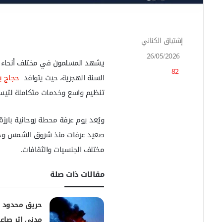
إشتياق الكناني
أ
ر
26/05/2026
س
يشهد المسلمون في مختلف أنحاء العا
82
ل
السنة الهجرية، حيث يتوافد
حجاج بي
ب
تنظيم واسع وخدمات متكاملة لتيسير
ر
ي
د
ويُعد يوم عرفة محطة روحانية بارزة،
ا
إ
صعيد عرفات منذ شروق الشمس وح
ل
مختلف الجنسيات والثقافات.
ك
ت
مقالات ذات صلة
ر
و
ن
حريق محدود
ي
ا
مدني إثر صاعق