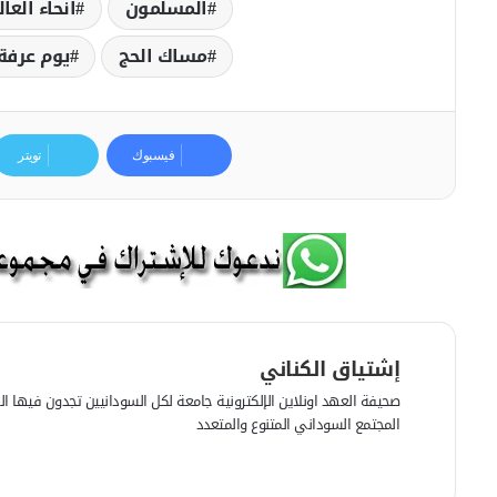
المسلمون
انحاء العال
مساك الحج
يوم عرفة
فيسبوك
تويتر
إشتياق الكناني
صحيفة العهد اونلاين الإلكترونية جامعة لكل السودانيين تجدون فيها الرأي
المجتمع السوداني المتنوع والمتعدد
ف
ي
م