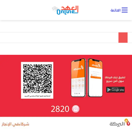
تس
القائمة
ال