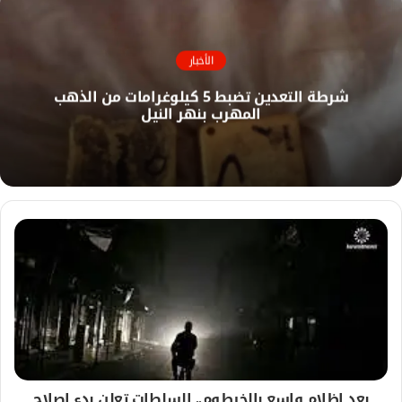
ب
ق
و
ع
ك
ا
الأخبار
ل
شرطة التعدين تضبط 5 كيلوغرامات من الذهب
و
المهرب بنهر النيل
ي
ب
بعد إظلام واسع بالخرطوم.. السلطات تعلن بدء إصلاح