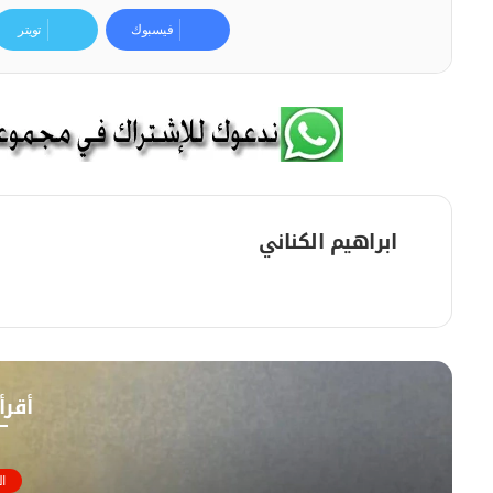
فيسبوك
تويتر
ابراهيم الكناني
م
و
ق
ع
ا
أقرأ
ل
و
ي
ال
ب