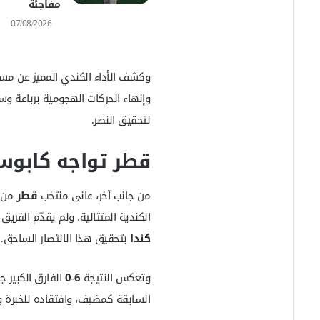
مفاجئة
07/08/2026
وكشف الأداء الكندي المميز عن مس
وإنهاء الحركات الهجومية برباعة وس
لتحقيق النصر.
قطر تواجه كابوساً
من جانب آخر، عانى منتخب
قطر
من ا
الكندية المتتالية. ولم يقدّم الفري
كندا
بتحقيق هذا الانتصار الساحق.
وتعكس النتيجة
6-0
الفارق الكبير ج
السابقة كمضيف، وافتقاده للخبرة وا