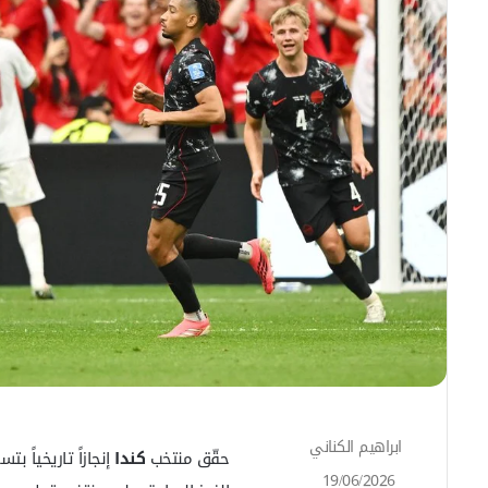
ابراهيم الكناني
أ
حقّق منتخب
كندا
إنجازاً تاريخياً بت
ر
19/06/2026