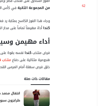
الفوز الساحق على منتخب قطر برص
س
62
ل
من المجموعة الثانية
في كأس العالم 
ب
ر
وجاء هذا الفوز الكاسح بمثابة رد ف
ي
د
كندا
أداءً مهيمناً تماماً على مدار
ا
إ
أداء مهيمن وسيطر
ل
ك
ت
فرض منتخب
كندا
نفسه بقوة على ا
ر
هجومية متتالية على دفاع
منتخب
ق
و
ن
خلق فرص سهلة أمام المرمى القط
ي
ا
مقالات ذات صلة
انتقال محمد ص
طرابزون سبو