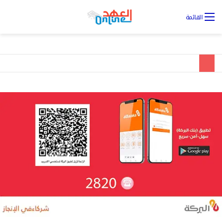
تس
القائمة
ال