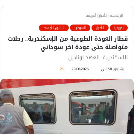
الرئيسية
|
الأخبار
|
أفريقيا
أفريقيا
الأخبار
السودان
الشرق الأوسط
قطار العودة الطوعية من الإسكندرية.. رحلات
متواصلة حتى عودة آخر سوداني
الاسكندرية| العهد اونلاين
إشتياق الكناني
أ
29/06/2026
26
ر
س
ل
ب
ر
ي
د
ا
إ