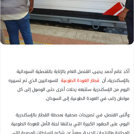
ل
ك
ت
ر
و
ن
ي
ا
أكد غانم أحمد يحيى، القنصل العام بالإنابة بالقنصلية السودانية
بالإسكندرية، أن
قطار العودة الطوعية
للسودانيين الذي تم تسييره
اليوم من الإسكندرية ستتبعه رحلات أخرى حتى الوصول إلى كل
مواطن راغب في العودة الطوعية إلى السودان.
وأثنى القنصل، في تصريحات صحفية بمحطة القطار بالإسكندرية
اليوم، على الجهود الكبيرة التي بذلتها لجنة الأمل للعودة الطوعية
المجانية والترتيبات الجيدة، معبراً عن شكره للسلطات المصرية التي