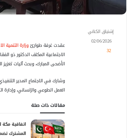
إشتياق الكناني
أ
ر
02/06/2026
س
عقدت غرفة طوارئ
وزارة التنمية ال
32
ل
الاجتماعية المكلف الدكتور ذو الفقار
ب
الأضحى المبارك، وبحث آليات تعزيز ا
ر
ي
د
وشارك في الاجتماع المدير التنفيذي
ا
إ
العمل الطوعي والإنساني، وإدارة الت
ل
ك
مقالات ذات صلة
ت
ر
و
اتفاقية مكة ل
ن
المشترك تضمن
ي