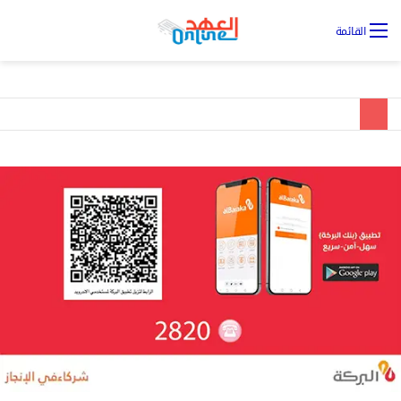
تس
القائمة
ال