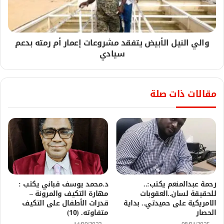
والي النيل الأبيض يتفقد مشروعات إعمار أم رمته بدعم
سيادي
مقالات ذات صلة
رحمة عبدالمنعم يكتب:..
د.محمد يوسف قباني يكتب :
للحقيقة لسان..العقوبات
مهارة التكيف والمرونة –
الامريكية على حميدتي.. بداية
قدرات الأطفال على التكيف
الحصار
متفاوته. (10)