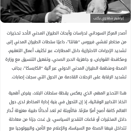
ك
ت
ر
إبراهيم شقلاوي يكتب
و
ن
أصدر المركز السوداني لدراسات وأبحاث الطيران المدني الأحد تحذيرات
ي
من مخاطر تفشي فيروس “هانتا”، داعيًا سلطات الطيران المدني إلى
ا
تشديد الإجراءات الاحترازية داخل المطارات، عبر تكثيف أعمال التعقيم،
ومكافحة القوارض، و جاهزية الحجر الصحي، وتفعيل التنسيق مع وزارة
الصحة ومنظمة الطيران المدني الدولي عبر آلية “الكابسكا”، بجانب
تشديد الرقابة على الرحلات القادمة من الدول التي سجلت إصابات.
هذا التحذير المهم، الذي يعكس يقظة سلطات البلاد، يفرض أهمية
اتخاذ التدابير الوقائية، إذ إن التحول في بنية إدارة المخاطر لدى دول
العالم كافة أصبح أمرًا ملزمًا. فالأوبئة لم تعد أحداثًا طبية معزولة تُدار
داخل المختبرات أو قاعات التقدير السياسي، بل غدت جزءًا من معادلة
تتداخل فيها الصحة مع السياسة، والإعلام مع الأمن، والبيولوجيا مع