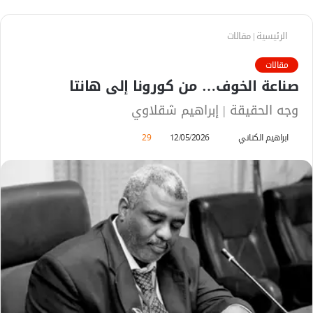
الرئيسية
|
مقالات
مقالات
صناعة الخوف… من كورونا إلى هانتا
وجه الحقيقة | إبراهيم شقلاوي
ابراهيم الكناني
أ
12/05/2026
29
ر
س
ل
ب
ر
ي
د
ا
إ
ل