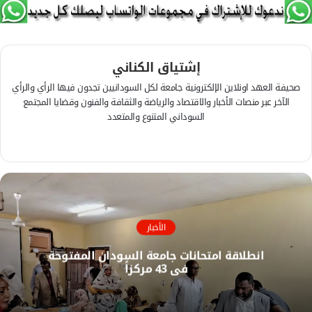
إشتياق الكناني
صحيفة العهد اونلاين الإلكترونية جامعة لكل السودانيين تجدون فيها الرأي والرأي
الآخر عبر منصات الأخبار والاقتصاد والرياضة والثقافة والفنون وقضايا المجتمع
السوداني المتنوع والمتعدد
ف
ي
م
س
و
ب
ق
و
ع
ك
ا
الأخبار
ل
انطلاقة امتحانات جامعة السودان المفتوحة
و
في 43 مركزاً
ي
ب