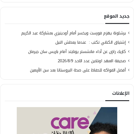
جديد الموقع
برشلونة يهزم فورست ويخسر أمام أودينيزي بمشاركة عبد الكريم
إشتياق الكناني تكتب : عندما يعطش النيل
كاريك راضٍ عن أداء مانشستر يونايتد أمام باريس سان جيرمان
صحيفة العهد اونلاين عدد الاحد 2026/8/9
أفضل الفواكه للحفاظ على صحة البروستاتا بعد سن الأربعين
الإعلانات