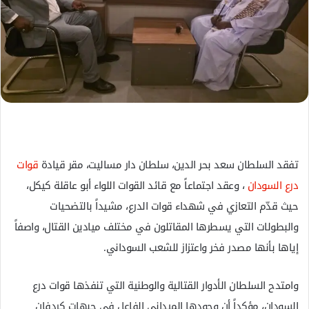
ل
ك
ت
ر
و
ن
ي
ا
تفقد السلطان سعد بحر الدين، سلطان دار مساليت، مقر قيادة
قوات
درع السودان
، وعقد اجتماعاً مع قائد القوات اللواء أبو عاقلة كيكل،
حيث قدّم التعازي في شهداء قوات الدرع، مشيداً بالتضحيات
والبطولات التي يسطرها المقاتلون في مختلف ميادين القتال، واصفاً
إياها بأنها مصدر فخر واعتزاز للشعب السوداني.
وامتدح السلطان الأدوار القتالية والوطنية التي تنفذها قوات درع
السودان، مؤكداً أن وجودها الميداني الفاعل في جبهات كردفان