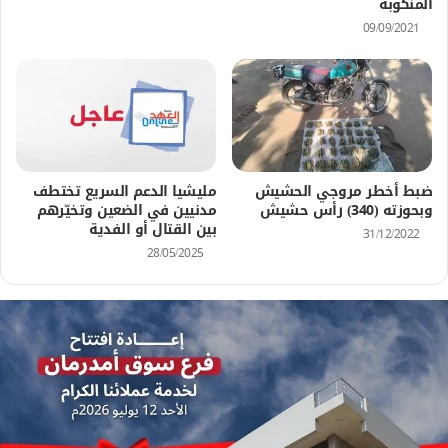
المنكوبة
09/09/2021
ضبط أخطر مروجي الحشيش
مليشيا الدعم السريع تختطف
وبحوزته (340) رأس حشيش
مدنيين في الضعين وتخيّرهم
بين القتال أو الفدية
31/12/2022
28/05/2025