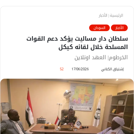
الرئيسية
|
الأخبار
الأخبار
السودان
سلطان دار مساليت يؤكد دعم القوات
المسلحة خلال لقائه كيكل
الخرطوم| العهد اونلاين
إشتياق الكناني
أ
17/06/2026
52
ر
س
ل
ب
ر
ي
د
ا
إ