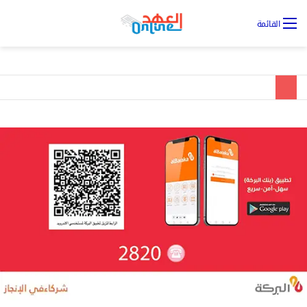
تس
القائمة
ال