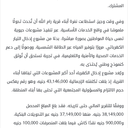
المشترك.
وفي وقت وجيز. استطاعت نفرة أبناء قرية رام الله أن تُحدث تحولًا
ملموسًا في واقع الخدمات الأساسية. عبر تنفيذ مشروعات حيوية
تمس حياة المواطنين بصورة مباشرة. بدءًا من مشروع إدخال التيار
الكهربائي. مرورًا بتوفير المياه عبر الطاقة الشمسية. ووصولًا إلى دعم
الخدمات الصحية والأمنية والتعليمية. في تجربة تستحق أن تُوثق
كنموذج وطني يُحتذى به.
ويُعد مشروع إدخال الكهرباء أحد أكبر المشروعات التي تبناها أبناء
القرية. إذ بلغت تكلفته الإجمالية 43,146,000 جنيه. وهو رقم يعكس
حجم الالتزام والمسؤولية المجتمعية التي تحلى بها أبناء المنطقة.
ووفقًا للتقرير المالي حتى تاريخه. فقد بلغ المبلغ المحصل
38,149,000 جنيه. منها 37,149,000 جنيه عبر التحويلات البنكية.
و900,000 جنيه نقدًا كاش. فيما بلغت المنصرفات 100,000 جنيه