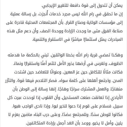
يمكن أن تتحول إلى قوة دافعة للتغيير الإيجابي.
إن ما تحقق في رام الله ليس مجرد خدمات أُنجزت. بل رسالة عملية
إلى مؤسسات الولاية وصناع القرار. بأن المجتمعات المحلية قادرة على
صناعة الفرق متى ما وجدت الإرادة ووحدة الصف. وأن دعم مثل هذه
المبادرات يمثل استثمارًا مباشرًا في الاستقرار والتنمية.
وهكذا تمضي قرية رام الله بخطا الواثقين. تبني بالحكمة ما هدمته
الظروف. وتغرس في أرضها بذور الأمل لتثمر أمنًا واستقرارًا ونماءً.
فكانت مثالًا للتكافل حين عز المعين. وعنوانًا للتعاضد حين اشتدت
المحن. واجتمع أهلها على كلمة سواء. فصار التلاحم فيها قوة. والتآزر
منهاجًا. والعمل المشترك سراجًا وهاجًا. إنها رسالة إلى الوطن بأن
الأيادي إذا تعانقت صنعت المستحيل. وأن القلوب إذا توحدت عبرت كل
سبيل. فسلام على قوم إذا دعوا للخير لبوا. وإذا نادى الواجب هبوا.
فكانوا للوطن سندًا. وللمجتمع عضدًا. وعلى درب البناء ماضين بعزم لا
يلين. وأمل لا يخبو. ووعد بأن الغد أجمل بإرادة المتكاتفين.