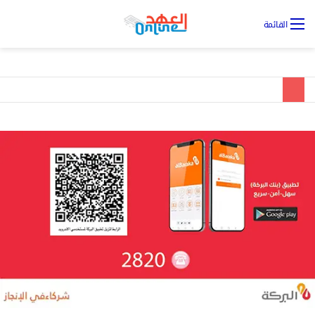
تس
القائمة
ال