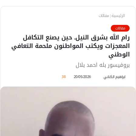
الرئيسية
|
مقالات
مقالات
رام الله بشرق النيل. حين يصنع التكافل
المعجزات ويكتب المواطنون ملحمة التعافي
الوطني
بروفيسور بله احمد بلال
ابراهيم الكناني
أ
20/05/2026
38
ر
س
ل
ب
ر
ي
د
ا