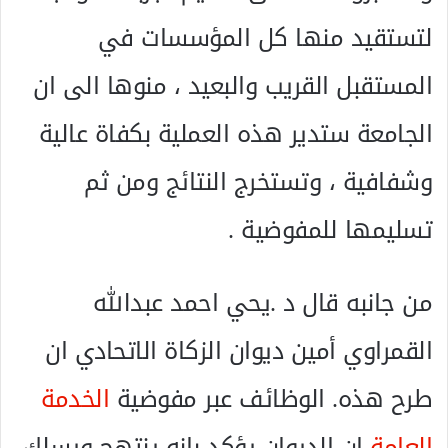
لتستقيد منها كل المؤسسات في
المستقبل القريب والبعيد ، منوها الى ان
الجامعة ستدير هذه العملية بكفاة عالية
وشفافية ، وتستخرج النتائج ومن ثم
تسليمها للمفوضية .
من جانبه قال د .يحي احمد عبدالله
القمراوي أمين ديوان الزكاة الاتحادي ان
طرح هذه. الوظائف عبر مفوضية
الخدمة
العامة
ان الديوان يؤكد بانه ينتهج ويسلك