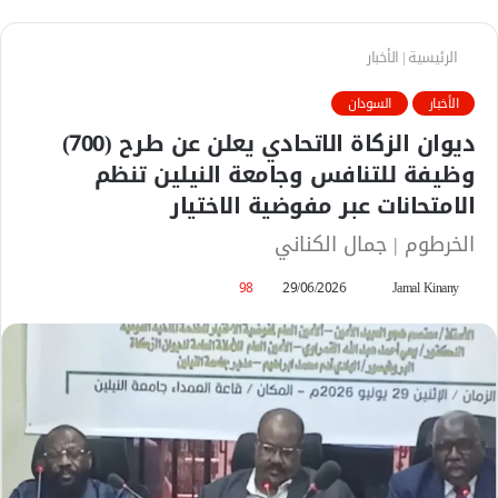
الرئيسية
|
الأخبار
الأخبار
السودان
ديوان الزكاة الاتحادي يعلن عن طرح (700)
وظيفة للتنافس وجامعة النيلين تنظم
الامتحانات عبر مفوضية الاختيار
الخرطوم | جمال الكناني
Jamal Kinany
أ
29/06/2026
98
ر
س
ل
ب
ر
ي
د