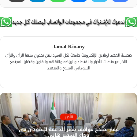
Jamal Kinany
صحيفة العهد اونلاين الإلكترونية جامعة لكل السودانيين تجدون فيها الرأي والرأي
الآخر عبر منصات الأخبار والاقتصاد والرياضة والثقافة والفنون وقضايا المجتمع
السوداني المتنوع والمتعدد
ف
ي
م
س
و
ب
ق
و
ع
ك
ا
الأخبار
ل
عقار يمتدح مواقف مصر الداعمة للسودان في
و
وداع السفير هاني