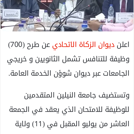
ا
إ
ل
ك
ت
ر
اعلن
ديوان الزكاة الاتحادي
عن طرح (700)
و
ن
وظيفة للتنافس تشمل الثانويين و خريجي
ي
ا
الجامعات عبر ديوان شوؤن الخدمة العامة.
وتستضيف جامعة النيلين المتقدمين
للوظيفة للامتحان الذي يعقد في الجمعة
العاشر من يوليو المقبل في (11) ولاية