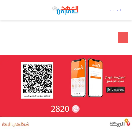
تس
القائمة
ال