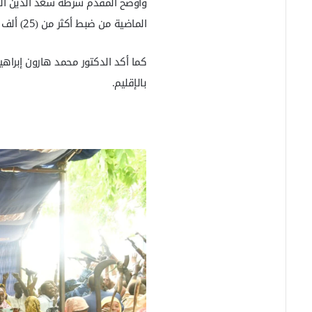
وأوضح المقدم شرطة سعد الدين الخل
الماضية من ضبط أكثر من (25) ألف قندول حشيش، إلى جانب تنفيذ عدد من الحملات والبرامج التوعوية.
كما أكد الدكتور محمد هارون إبراه
بالإقليم.