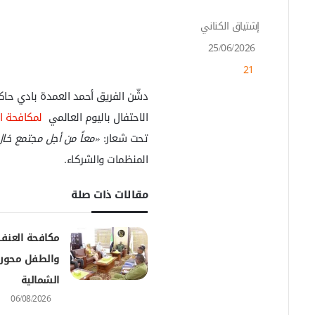
إشتياق الكناني
أ
ر
25/06/2026
س
21
ل
ب
دشّن الفريق أحمد العمدة بادي حاكم 
ر
ي
الاحتفال باليوم العالمي
لمكافحة ا
د
تحت شعار:
«معاً من أجل مجتمع خال
ا
إ
المنظمات والشركاء.
ل
ك
مقالات ذات صلة
ت
ر
و
مكافحة العنف
ن
والطفل محور 
ي
ا
الشمالية
06/08/2026