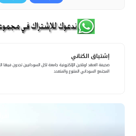
إشتياق الكناني
صحيفة العهد اونلاين الإلكترونية جامعة لكل السودانيين تجدون فيها الرأي
المجتمع السوداني المتنوع والمتعدد
ف
ي
م
س
و
ب
ق
و
ع
أقرأ
ك
ا
ل
و