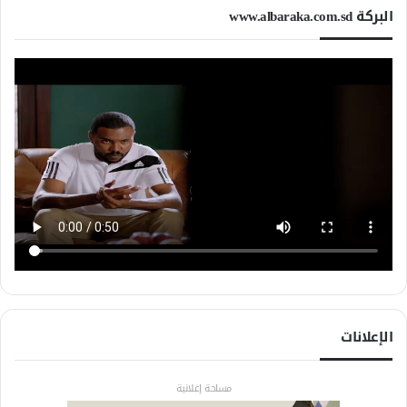
البركة www.albaraka.com.sd
الإعلانات
مساحة إعلانية