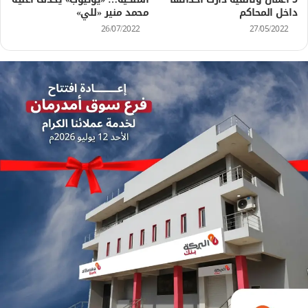
داخل المحاكم
محمد منير «للي»
26/07/2022
27/05/2022