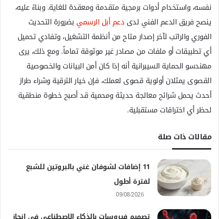
نفسه، واستخدام أدوات برمجية متقدمة ومعقدة للغاية. وبناءً عليه،
ينصح فريق الدعم الفني لدى
دعم أبل الرسمي
بضرورة التحديث
الفوري والراتب لآخر إصدار متاح من أنظمة التشغيل، وتفادي تحميل
أي تطبيقات أو ملفات من مصادر غير موثوقة تماماً. ومع ذلك، يرى
مهندسو الحماية السيبرانية أنه إذا كان أمن البيانات والخصوصية
القصوى يمثلان أولوية قصوى لعملك، فإن خيار الترقية وشراء طراز
أحدث يحمل شرائح معالجة حديثة ومحمية قد أصبح خطوة منطقية
لحظر أي اختراقات مستقبلية.
مقالات ذات صلة
11 إضافات لشوفان غني بالبروتين للشبع
لفترة أطول
09/08/2026
تصميم فيروسات بالذكاء الاصطناعي في إنجاز