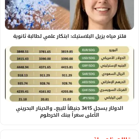
فلتر مياه يزيل البلاستيك: ابتكار علمي لطالبة ثانوية
الدولار يسجل 3415 جنيهاً للبيع.. والدينار البحريني
الأعلى سعراً ببنك الخرطوم