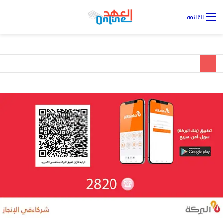
تس
القائمة
ال