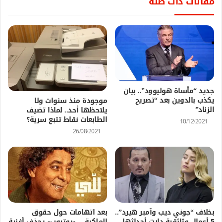
مقالات ذات صلة
جديد “مأساة هوليوود”.. بيان
يكذب بالدوين بعد “تصريح
موجودة منذ سنوات ولا
الزناد”
يلاحظها أحد.. لماذا تضيف
الطابعات نقاط تتبع سرية؟
10/12/2021
26/08/2021
بخلاف “جوني ديب وآمبر هيرد”..
بعد اتهامات حول حقوق
5 أعمال وثائقية دارت أحداثها
الملكية… «يوتيوب» يحذف أغنية