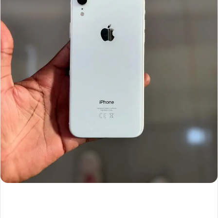
ك
ت
ر
و
ن
ي
ا