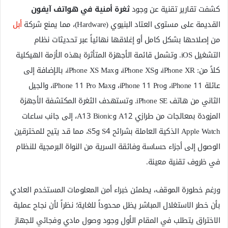
كشفت تقارير تقنية عن وجود
ثغرة أمنية في هواتف آيفون
القديمة على مستوى العتاد البنيوي (Hardware)، مما يمنع شركة
أبل
من إصلاحها بشكل كامل أو إغلاقها نهائياً عبر تحديثات نظام
التشغيل iOS. وتشمل قائمة الأجهزة المتأثرة بهذه الأزمة الهيكلية
كلاً من: iPhone XR، وiPhone XS، وiPhone XS Max، بالإضافة إلى
عائلة iPhone 11، وiPhone 11 Pro، وiPhone 11 Pro Max، والجيل
الثاني من هاتف iPhone SE. وتستهدف الثغرة المكتشفة الأجهزة
المزودة بمعالجات من طرازي A12 وA13 Bionic، إلى جانب ساعات
Apple Watch الذكية العاملة بشرائح S4 وS5، مما قد يتيح للمخترقين
الوصول إلى أجزاء حساسة وفائقة السرية من النواة البرمجية للنظام
في ظروف تقنية معينة.
ورغم خطورة الموقف، يطمئن خبراء أمن المعلومات المستخدم العادي
بأن خطر الاستغلال المباشر يظل محدوداً للغاية؛ نظراً لأن نجاح عملية
الاختراق يتطلب في المقام الأول وجود وصول مادي وفجائي للجهاز