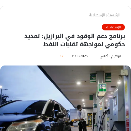
الرئيسية
|
الإقتصادية
الإقتصادية
برنامج دعم الوقود في البرازيل: تمديد
حكومي لمواجهة تقلبات النفط
ابراهيم الكناني
أ
31/05/2026
32
ر
س
ل
ب
ر
ي
د
ا
إ
ل