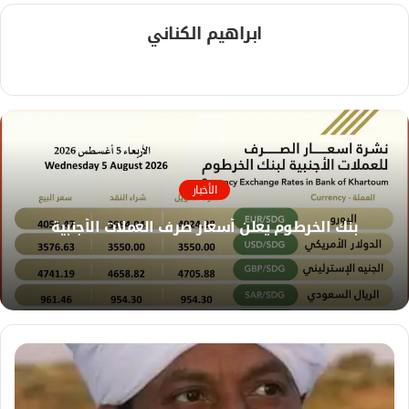
ابراهيم الكناني
م
و
ق
ع
ا
ل
الأخبار
و
ي
بنك الخرطوم يعلن أسعار صرف العملات الأجنبية
ب