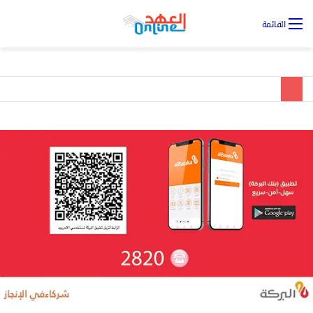
تس
القائمة
ال