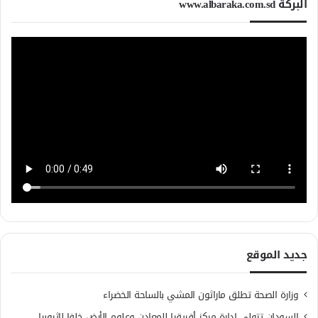
البركة www.albaraka.com.sd
جديد الموقع
وزارة الصحة تطلق ماراثون المشي بالساحة الخضراء
السودان تتولى إدارة مركز أفريقيا للمعادن وعلوم الأرض خلفا لإثيوبيا