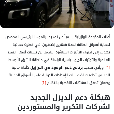
ك
ت
ر
و
ن
ي
أعلنت الحكومة البرازيلية رسمياً عن تمديد برنامجها الرئيسي المخصص
ا
لحماية أسواق الطاقة لمدة شهرين إضافيين، في خطوة حمائية
تهدف إلى احتواء التأثيرات المباشرة الناجمة عن تقلبات أسعار النفط
العالمية والتوترات الجيوسياسية الراهنة في منطقة الشرق الأوسط
[1]
. ويأتي تمديد
برنامج دعم الوقود في البرازيل
كأداة مالية
للحد من تداعيات اضطرابات الإمدادات الدولية على الأسواق المحلية
وضمان تدفق المشتقات النفطية بانتظام
[1]
.
هيكلة دعم الديزل الجديد
لشركات التكرير والمستوردين