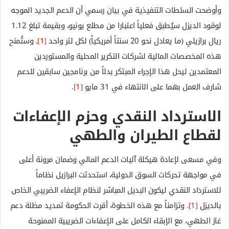
وأوضحت السلطات التنفيذية في بيان رسمي أن الدعم الجديد الموجه
لوقود الديزل سيُطبق فعلياً اعتبارا من مطلع يونيو، وبقيمة تبلغ 1.12
ريال برازيلي (ما يعادل نحو 20 سنتاً أمريكياً) لكل لتر واحد
[1]
. وستُمنح
هذه المخصصات المالية لشركات التكرير المحلية والمستوردين
المعتمدين ليحل هذا الإجراء المبتكر بدلاً من برنامجين سابقين للدعم
شارف العمل بهما على الانتهاء في 31 مايو
[1]
.
الاسترداد النقدي وحزم الإعفاءات
لقطاع الطيران والطهي
وفي مسعى لإعادة هيكلة آليات الدعم المالي وضمان مرونة أعلى
في مواجهة تحركات السوق الدولية، استحدثت البرازيل نظاماً
للاسترداد النقدي ليكون البديل المباشر لنظام الإعفاء الضريبي الخاص
بالديزل
[1]
. وتزامناً مع هذه الخطوة، أقرت الحكومة تمديد مظلة دعم
غاز الطهي، مع الإبقاء الكامل على الإعفاءات الضريبية الممنوحة