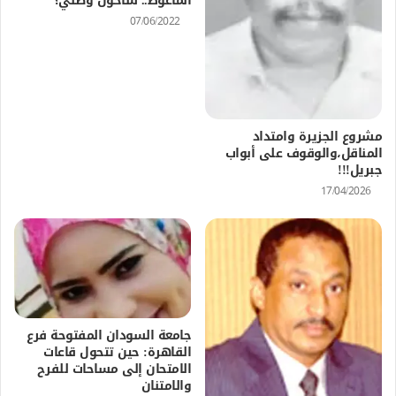
الماغوط.. سأخون وطني؟
07/06/2022
مشروع الجزيرة وامتداد
المناقل،والوقوف على أبواب
جبريل!!!
17/04/2026
جامعة السودان المفتوحة فرع
القاهرة: حين تتحول قاعات
الامتحان إلى مساحات للفرح
والامتنان