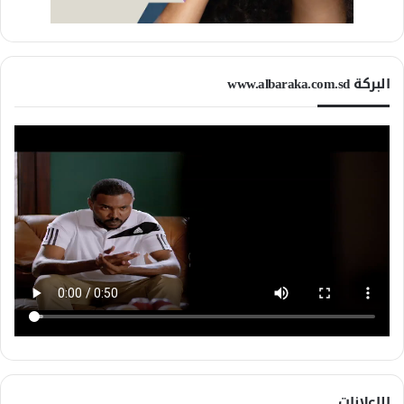
البركة www.albaraka.com.sd
الإعلانات