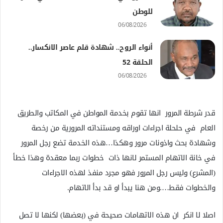
للوطن
06/08/2026
أنواء الروح.. شهادة قلم عاصر الانكسار..
الحلقة 52
06/08/2026
قدر شرطة المرور انها تقوم بخدمة المواطن في المكاتب والطريق
العام في حلحلة اجراءات اوراقه ومستنداته المرورية من رخصة
وشهادة بحث واذونات مرور وهكذا…هذه الخدمة تضع رجل المرور
في خانة الاتهام المستمر لانها ذات خطوات ربما معقدة وهذا خطأ
(المشرع) وليس رجل المرور فهو مجرد منفذ لهذه الاجراءات
والخطوات فقط….ومن هنا يبدأ او قد بدأ الاتهام.
اصلا لا انكر ان هذه الاتهامات صحيحة في (بعضها) لكنها لا تصل