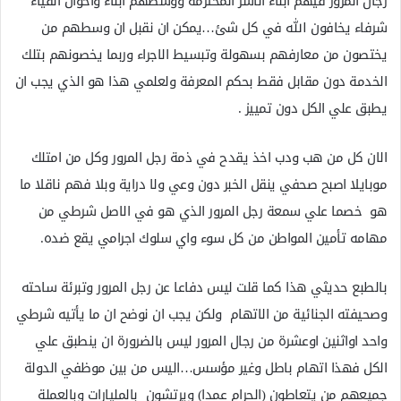
رجال المرور فيهم ابناء الاسر المحترمة ووسطهم ابناء واخوان انقياء
شرفاء يخافون الله في كل شئ…يمكن ان نقبل ان وسطهم من
يختصون من معارفهم بسهولة وتبسيط الاجراء وربما يخصونهم بتلك
الخدمة دون مقابل فقط بحكم المعرفة ولعلمي هذا هو الذي يجب ان
يطبق علي الكل دون تمييز .
الان كل من هب ودب اخذ يقدح في ذمة رجل المرور وكل من امتلك
موبايلا اصبح صحفي ينقل الخبر دون وعي ولا دراية وبلا فهم ناقلا ما
هو خصما علي سمعة رجل المرور الذي هو في الاصل شرطي من
مهامه تأمين المواطن من كل سوء واي سلوك اجرامي يقع ضده.
بالطبع حديثي هذا كما قلت ليس دفاعا عن رجل المرور وتبرئة ساحته
وصحيفته الجنائية من الاتهام ولكن يجب ان نوضح ان ما يأتيه شرطي
واحد اواثنين اوعشرة من رجال المرور ليس بالضرورة ان ينطبق علي
الكل فهذا اتهام باطل وغير مؤسس…اليس من بين موظفي الدولة
جميعهم من يتعاطون (الحرام عمدا) ويرتشون بالمليارات وبالعملة