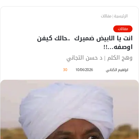
الرئيسية
|
مقالات
مقالات
انت يا الابيض ضميرك ..حالك كيفن
اوصفه…!!
وهج الكلم | د حسن التجاني
ابراهيم الكناني
أ
10/06/2026
30
ر
س
ل
ب
ر
ي
د
ا
إ