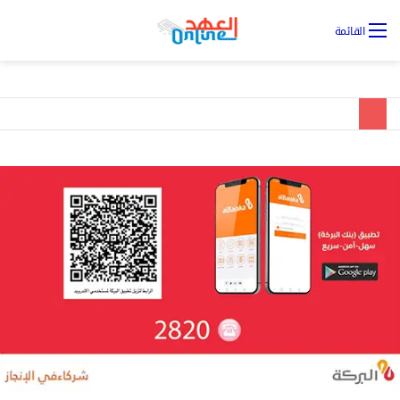
تس
القائمة
ال