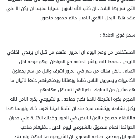
التي تمر بها البلاد…ان كتب الله للمرور انسيابا سليما لن يكن الا علي
عهد هذا الرجل القوي الامين حاتم محمود منصور.
سطر فوق العادة :
المستخلص من وهج اليوم ان المرور متهم من قبل ان يرتدي الكاكي
الابيض …فقط لانه يباشر الخدمة مع المواطن وهو عرضة لكل
اتهام….لكن هناك من هم في المرور اشرف وانبل من هم يحملون
الكاميرات ويصورون الناس ظلما وبهتانا ويدفعونهم دفعا لاتيان ما
هو مشين من السلوك باغرائهم لتسيهل مهامهم .
المجرم يكره الشرطة لانها تكبح جماحه…والشيوعي يكره الامن لانه
يكبل نشاطه ويكشف سره منذ ان فتحنا اعيننا نعرف ذلك وليومنا هذا
فالاتهام مصبوغ باللون الابيض في المرور وكذلك الكتابة علي جدران
الحوائط اتهام ملصوق بالشيوعي ليوم الدين….فليعلم صاحب
الموبايل ومدعي صناعة المحتوي ان الشيوعية قد انتهت ولم تعد