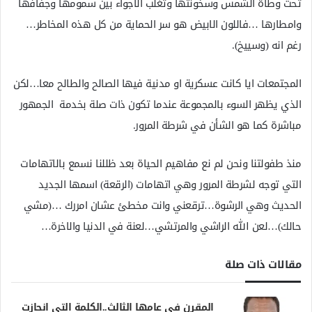
تحت وطأة الشمس وسخونتها وتغلب الاجواء بين سمومها وجفافها
وامطارها …فاللون الابيض هو سر الحماية من كل هذه المخاطر…
رغم انه (وسييخ).
المجتمعات ايا كانت عسكرية او مدنية فيها الصالح والطالح معا…لكن
الذي يظهر السوء بالمجموعة عندما تكون ذات صلة بخدمة الجمهور
مباشرة كما هو الشأن في شرطة المرور.
منذ طفولتنا ونحن لم نع مفاهيم الحياة بعد ظللنا نسمع بالاتهامات
التي توجه لشرطة المرور وهي اتهامات (الرقعة) اسمها الجديد
الحديث وهي الرشوة…ترقعني وانت مخطئ عشان امررك …(مشي
حالك)…لعن الله الراشي والمرتشي…لعنة في الدنيا والاخرة…
مقالات ذات صلة
المقرن في عامها الثالث..الكلمة التي انحازت