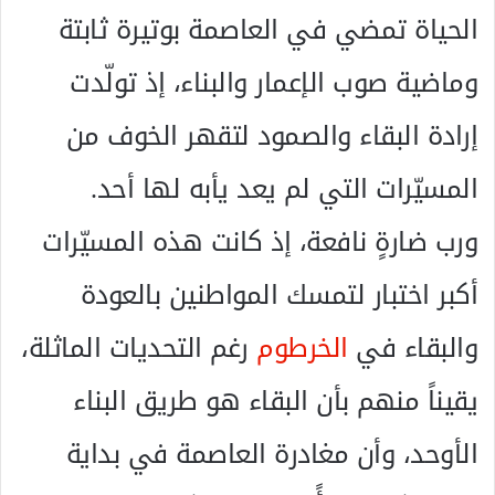
ا
الحياة تمضي في العاصمة بوتيرة ثابتة
إ
ل
وماضية صوب الإعمار والبناء، إذ تولّدت
ك
ت
إرادة البقاء والصمود لتقهر الخوف من
ر
و
المسيّرات التي لم يعد يأبه لها أحد.
ن
ي
ورب ضارةٍ نافعة، إذ كانت هذه المسيّرات
ا
أكبر اختبار لتمسك المواطنين بالعودة
والبقاء في
الخرطوم
رغم التحديات الماثلة،
يقيناً منهم بأن البقاء هو طريق البناء
الأوحد، وأن مغادرة العاصمة في بداية