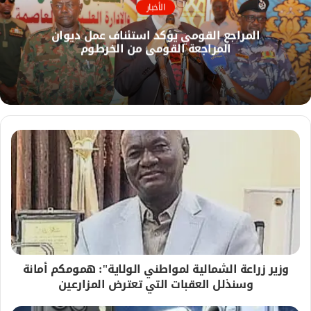
ك
ا
الأخبار
ل
المراجع القومي يؤكد استئناف عمل ديوان
و
المراجعة القومي من الخرطوم
ي
ب
​وزير زراعة الشمالية لمواطني الولاية": همومكم أمانة
وسنذلل العقبات التي تعترض المزارعين