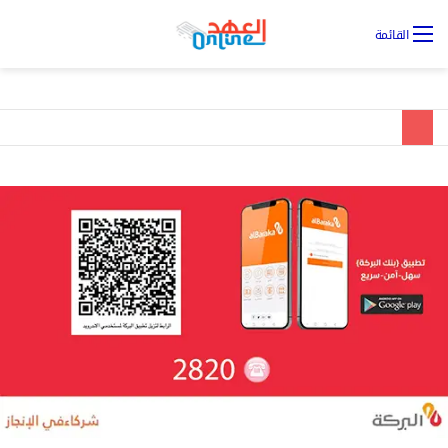
تس
القائمة
ال