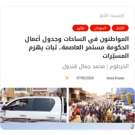
الرئيسية
|
الأخبار
الأخبار
السودان
تقارير
المواطنون في الساحات وجدول أعمال
الحكومة مستمر العاصمة.. ثبات يهزم
المسيّرات
الخرطوم | محمد جمال قندول
Jamal Kinany
أ
07/05/2026
39
ر
س
ل
ب
ر
ي
د