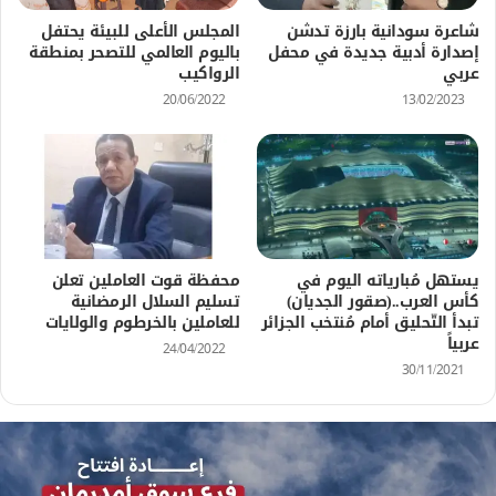
شاعرة سودانية بارزة تدشن
المجلس الأعلى للبيئة يحتفل
إصدارة أدبية جديدة في محفل
باليوم العالمي للتصحر بمنطقة
عربي
الرواكيب
20/06/2022
13/02/2023
يستهل مُبارياته اليوم في
محفظة قوت العاملين تعلن
كأس العرب..(صقور الجديان)
تسليم السلال الرمضانية
تبدأ التّحليق أمام مُنتخب الجزائر
للعاملين بالخرطوم والولايات
عربياً
24/04/2022
30/11/2021