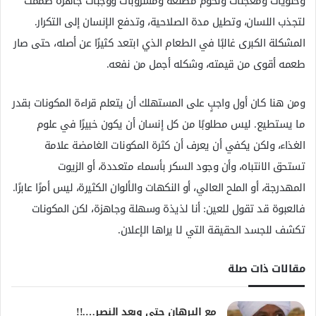
وحلويات ومعجنات ولحوم مصنعة ومشروبات ووجبات جاهزة صُممت
لتجذب اللسان، وتطيل مدة الصلاحية، وتدفع الإنسان إلى التكرار.
المشكلة الكبرى غالبًا في الطعام الذي ابتعد كثيرًا عن أصله، حتى صار
طعمه أقوى من قيمته، وشكله أجمل من نفعه.
ومن هنا كان أول واجبٍ على المستهلك أن يتعلم قراءة المكونات بقدر
ما يستطيع. ليس مطلوبًا من كل إنسان أن يكون خبيرًا في علوم
الغذاء، ولكن يكفي أن يعرف أن كثرة المكونات الغامضة علامة
تستحق الانتباه، وأن وجود السكر بأسماء متعددة، أو الزيوت
المهدرجة، أو الملح العالي، أو النكهات والألوان الكثيرة، ليس أمرًا عابرًا.
فالعبوة قد تقول للعين: أنا لذيذة وسهلة وجاهزة، لكن المكونات
تكشف للجسد الحقيقة التي لا يراها الإعلان.
مقالات ذات صلة
مع البرهان حتي وبعد النصر….!!