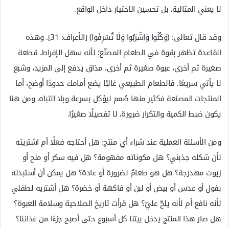
لا يعني المثالية، بل تحسين الاختيار داخل الواقع.
وقد قال تعالى: ﴿وَكُلُوا وَاشْرَبُوا وَلَا تُسْرِفُوا﴾ [الأعراف: 31]. وهذه
القاعدة تظهر بقوة في الطعام المصنّع؛ لأنه سهل الإفراط. قطعة
صغيرة ثم أخرى، عبوة صغيرة ثم أخرى، مذاق يدفع إلى المزيد، وشبع
لا يأتي سريعًا. فالطعام الطبيعي غالبًا يضع أمامك حدودًا أوضح، أما
المنتجات المصنعة فكثير منها صُمم ليؤكل بسرعة وبلا انتباه. ومن هنا
يكون ضبط الكمية والتكرار ضرورة، لا تفصيلًا صغيرًا.
ومن الأسئلة العملية عند شراء أي منتج: هل أحتاجه فعلًا أم اشتريته
لأن شكله جذبني؟ هل مكوناته مفهومة؟ هل فيه سكر أو ملح أو
زيوت مهدرجة؟ هل هو طعامٌ لضرورة أو عادة؟ هل يمكن أن أستبدله
بفول أو عدس أو بيض أو لبن أو فاكهة أو خضرة؟ هل أشتريه لطفلي
لأنه نافع أم لأنه يلحّ عليّ؟ هل قرأت تاريخ الصلاحية وسلامة العبوة؟
هل صار هذا المنتج يدخل بيتنا كل أسبوع حتى أصبح جزءًا من غذائنا؟