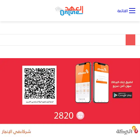
تس
القائمة
ال