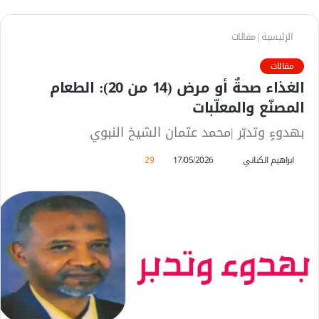
الرئيسية
|
مقالات
مقالات
الغذاء صحةٌ أو مرض (14 من 20): الطعام
المصنّع والمعلّبات
بهدوءٍ وتدبّر |محمد عثمان الشيخ النبوي
ابراهيم الكناني
أ
17/05/2026
29
ر
س
ل
ب
ر
ي
د
ا
إ