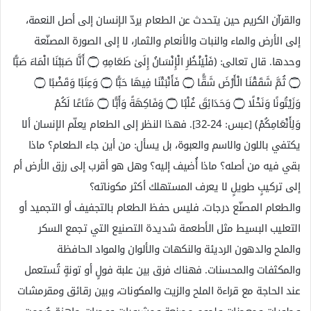
والقرآن الكريم حين يتحدث عن الطعام يردّ الإنسان إلى أصل النعمة،
إلى الأرض والماء والنبات والأنعام والثمار، لا إلى الصورة المصنّعة
وحدها. قال تعالى: ﴿فَلْيَنْظُرِ الْإِنْسَانُ إِلَىٰ طَعَامِهِ ۝ أَنَّا صَبَبْنَا الْمَاءَ صَبًّا
۝ ثُمَّ شَقَقْنَا الْأَرْضَ شَقًّا ۝ فَأَنْبَتْنَا فِيهَا حَبًّا ۝ وَعِنَبًا وَقَضْبًا ۝
وَزَيْتُونًا وَنَخْلًا ۝ وَحَدَائِقَ غُلْبًا ۝ وَفَاكِهَةً وَأَبًّا ۝ مَتَاعًا لَكُمْ
وَلِأَنْعَامِكُمْ﴾ [عبس: 24-32]. فهذا النظر إلى الطعام يعلّم الإنسان ألا
يكتفي باللون والاسم والعبوة، بل يسأل: من أين جاء الطعام؟ ماذا
بقي فيه من أصله؟ ماذا أُضيف إليه؟ وهل هو أقرب إلى رزق الأرض أم
إلى تركيبٍ طويلٍ لا يعرف المستهلك أكثر مكوناته؟
والطعام المصنّع درجات. فليس حفظ الطعام بالتجفيف أو التجميد أو
التعليب البسيط مثل الأطعمة شديدة التصنيع التي تجمع السكر
والملح والدهون الرديئة والنكهات والألوان والمواد الحافظة
والمكثفات والمحسنات. فهناك فرق بين علبة فولٍ أو تونةٍ تُستعمل
عند الحاجة مع قراءة الملح والزيت والمكونات، وبين رقائق ومقرمشات