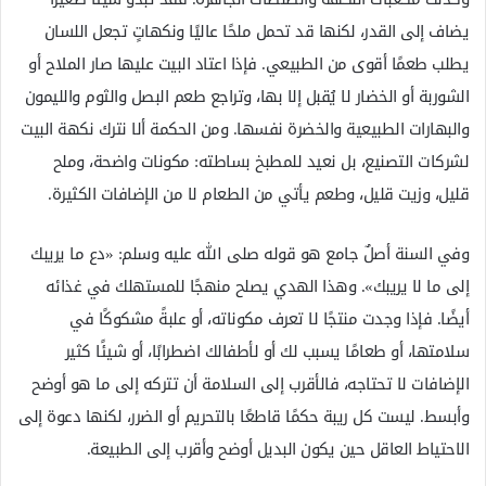
يضاف إلى القدر، لكنها قد تحمل ملحًا عاليًا ونكهاتٍ تجعل اللسان
يطلب طعمًا أقوى من الطبيعي. فإذا اعتاد البيت عليها صار الملاح أو
الشوربة أو الخضار لا يُقبل إلا بها، وتراجع طعم البصل والثوم والليمون
والبهارات الطبيعية والخضرة نفسها. ومن الحكمة ألا نترك نكهة البيت
لشركات التصنيع، بل نعيد للمطبخ بساطته: مكونات واضحة، وملح
قليل، وزيت قليل، وطعم يأتي من الطعام لا من الإضافات الكثيرة.
وفي السنة أصلٌ جامع هو قوله صلى الله عليه وسلم: «دع ما يريبك
إلى ما لا يريبك». وهذا الهدي يصلح منهجًا للمستهلك في غذائه
أيضًا. فإذا وجدت منتجًا لا تعرف مكوناته، أو علبةً مشكوكًا في
سلامتها، أو طعامًا يسبب لك أو لأطفالك اضطرابًا، أو شيئًا كثير
الإضافات لا تحتاجه، فالأقرب إلى السلامة أن تتركه إلى ما هو أوضح
وأبسط. ليست كل ريبة حكمًا قاطعًا بالتحريم أو الضرر، لكنها دعوة إلى
الاحتياط العاقل حين يكون البديل أوضح وأقرب إلى الطبيعة.