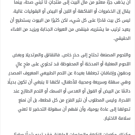
أن يذهب جزءٌ معتبر من مال البيت إلى منتجاتٍ لا تبني صحة، بينما
يقال إن الخضروات أو الفاكهة أو اللبن أو البيض أو البقوليات غالية.
ليس كل بيت قادرًا على كل شيء، لكن كثيرًا من البيوت يستطيع أن
يعيد ترتيب ما يشتريه، فينقص من العبوات الجذابة ويزيد من الغذاء
الحقيقي.
واللحوم المصنعة تحتاج إلى حذرٍ خاص. فالنقانق والمرتديلا وبعض
اللحوم المعلبة أو المدخنة أو المحفوظة قد تحتوي على ملحٍ عالٍ
ودهونٍ وإضافاتٍ تجعلها بعيدة عن اللحم الطبيعي المعروف المصدر.
وهي سهلة وسريعة ومحببة للأطفال، لكنها لا ينبغي أن تكون بديلًا
دائمًا عن البيض أو الفول أو العدس أو السمك أو اللحم الطازج عند
القدرة. وليس المطلوب أن نثير الفزع من كل قطعة، بل أن نمنع
تحولها إلى عادة يومية، وأن نفهم أن سهولة التحضير لا تعني
سلامة الاختيار.
وكذلك مكعبات النكهة والصلصات الجاهزة. فقد تبدو شيئًا صغيرًا