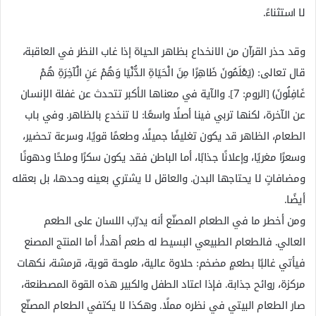
لا استثناءً.
وقد حذر القرآن من الانخداع بظاهر الحياة إذا غاب النظر في العاقبة،
قال تعالى: ﴿يَعْلَمُونَ ظَاهِرًا مِنَ الْحَيَاةِ الدُّنْيَا وَهُمْ عَنِ الْآخِرَةِ هُمْ
غَافِلُونَ﴾ [الروم: 7]. والآية في معناها الأكبر تتحدث عن غفلة الإنسان
عن الآخرة، لكنها تربي فينا أصلًا واسعًا: لا تنخدع بالظاهر. وفي باب
الطعام، الظاهر قد يكون تغليفًا جميلًا، وطعمًا قويًا، وسرعة تحضير،
وسعرًا مغريًا، وإعلانًا جذابًا، أما الباطن فقد يكون سكرًا وملحًا ودهونًا
ومضافاتٍ لا يحتاجها البدن. والعاقل لا يشتري بعينه وحدها، بل بعقله
أيضًا.
ومن أخطر ما في الطعام المصنّع أنه يدرّب اللسان على الطعم
العالي. فالطعام الطبيعي البسيط له طعم أهدأ، أما المنتج المصنع
فيأتي غالبًا بطعمٍ مضخم: حلاوة عالية، ملوحة قوية، قرمشة، نكهات
مركزة، روائح جذابة. فإذا اعتاد الطفل والكبير هذه القوة المصطنعة،
صار الطعام البيتي في نظره مملًا. وهكذا لا يكتفي الطعام المصنّع