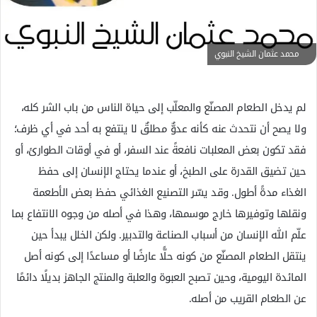
ل
ك
ت
محمد عثمان الشيخ النبوي
ر
و
ن
لم يدخل الطعام المصنّع والمعلّب إلى حياة الناس من باب الشر كله،
ي
ولا يصح أن نتحدث عنه كأنه عدوٌّ مطلقٌ لا ينتفع به أحد في أي ظرف؛
ا
فقد تكون بعض المعلبات نافعةً عند السفر، أو في أوقات الطوارئ، أو
حين تضيق القدرة على الطبخ، أو عندما يحتاج الإنسان إلى حفظ
الغذاء مدةً أطول. وقد يسّر التصنيع الغذائي حفظ بعض الأطعمة
ونقلها وتوفيرها خارج موسمها، وهذا في أصله من وجوه الانتفاع بما
علّم الله الإنسان من أسباب الصناعة والتدبير. ولكن الخلل يبدأ حين
ينتقل الطعام المصنّع من كونه حلًّا عارضًا أو مساعدًا إلى كونه أصل
المائدة اليومية، وحين تصبح العبوة والعلبة والمنتج الجاهز بديلًا دائمًا
عن الطعام القريب من أصله.