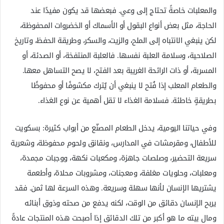
والمعلبات خاصةً تحتاج إلى وعي. فبعضها قد يكون مفيدًا عند
الحاجة، مثل بعض أنواع البقول أو الأسماك أو الخضروات المحفوظة،
لكن ينبغي الانتباه إلى الملح، والزيت، والسكر، وطريقة الحفظ، وتاريخ
الصلاحية، وسلامة العلبة نفسها. فالعلبة المنتفخة، أو الصدئة، أو
المسربة، أو ذات الرائحة الغريبة بعد الفتح، لا يصح التساهل معها.
والطعام المعلب إذا فُتح لا ينبغي أن يُترك مكشوفًا أو محفوظًا
بطريقةٍ خاطئة. فسلامة الغذاء لا تقل أهمية عن نوع الغذاء.
وفي حياتنا اليومية، يدخل الطعام المصنّع من أبواب كثيرة: بسكويت
للأطفال، ومقرمشات في المدارس، ونقانق ولحوم محفوظة، وشعرية
سريعة التحضير، وصلصات جاهزة، ومكعبات نكهة، ووجبات مجمدة،
ومعلبات، وحلويات مغلفة، ومعجنات، ومشروبات محلاة، وأطعمة
يشتريها الإنسان لأنها سهلة وسريعة. وهذه السرعة لها ثمن. فقد
يربح الإنسان دقائق من الوقت، لكنه يدفع من صحته وذوق أبنائه
ومال بيته ما هو أكبر من تلك الدقائق إذا أصبحت هذه المنتجات عادةً