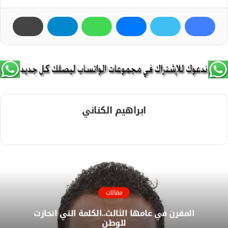
ابراهيم الكناني
م
و
ق
ع
ا
ل
مقالات
و
المقرن في عامها الثالث..الكلمة التي انحازت
ي
للوطن
ب