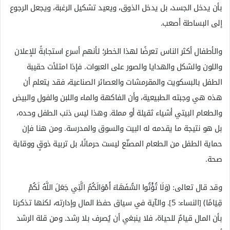
بأن يدخل الجسد، بل يدخل الذوق، ويعيد تشكيل الرغبة، ويجعل الرجوع
إلى البساطة أصعب.
والأطفال أكثر الناس تعرضًا لهذا الخطر؛ لأنهم أسرع استجابةً للإعلان
واللون والشكل والهدايا والصور على العبوات. فإذا امتلأت حقيبة
الطفل بالبسكويت والمقرمشات والعصائر الصناعية، فقد يتعلم أن
هذه هي وجبته الطبيعية، وأن الفاكهة والماء واللبن والفول والبيض
والطعام البيتي أشياء ثقيلة أو مملة. وهذا ليس ذنب الطفل وحده،
بل هو نتيجة ما يقدمه له البيت والسوق والمدرسة. ومن هنا فإن
حماية الطفل من الطعام المصنّع ليست حرمانًا، بل تربية ذوقٍ ووقاية
صحة.
وقد قال تعالى: ﴿وَلَا تُؤْتُوا السُّفَهَاءَ أَمْوَالَكُمُ الَّتِي جَعَلَ اللَّهُ لَكُمْ
قِيَامًا﴾ [النساء: 5]. والآية في سياق حفظ المال وإدارته، لكنها تذكرنا
بأن المال قيامٌ للحياة، فلا ينبغي أن يُصرف بلا رشد. ومن قلة الرشد