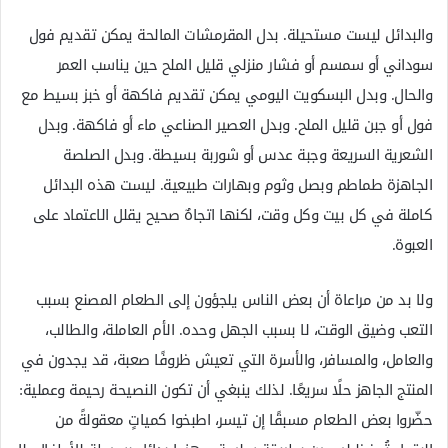
والبدائل ليست مستحيلة. بدل المقرمشات المالحة يمكن تقديم فول
سوداني أو سمسم أو فشار منزلي قليل الملح حين يناسب العمر
والحال. وبدل البسكويت اليومي يمكن تقديم فاكهة أو خبز بسيط مع
فول أو جبن قليل الملح. وبدل العصير الصناعي ماء أو فاكهة. وبدل
الشعرية السريعة وجبة عدس أو شوربة بسيطة. وبدل الصلصة
الجاهزة طماطم وبصل وثوم وبهارات طبيعية. ليست هذه البدائل
كاملة في كل بيت وكل وقت، لكنها اتجاهٌ صحيح يقلل الاعتماد على
العبوة.
ولا بد من مراعاة أن بعض الناس يلجؤون إلى الطعام المصنع بسبب
التعب وضيق الوقت، لا بسبب الجهل وحده. الأم العاملة، والطالب،
والعامل، والمسافر، والأسرة التي تعيش ظروفًا صعبة، قد يجدون في
المنتج الجاهز حلًا سريعًا. لذلك ينبغي أن تكون النصيحة رحيمة وعملية:
حضّروا بعض الطعام مسبقًا إن تيسر، اطبخوا كمياتٍ معقولةً من