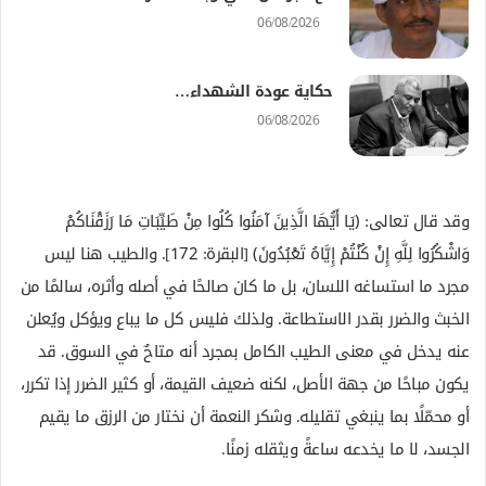
06/08/2026
حكاية عودة الشهداء…
06/08/2026
وقد قال تعالى: ﴿يَا أَيُّهَا الَّذِينَ آمَنُوا كُلُوا مِنْ طَيِّبَاتِ مَا رَزَقْنَاكُمْ
وَاشْكُرُوا لِلَّهِ إِنْ كُنْتُمْ إِيَّاهُ تَعْبُدُونَ﴾ [البقرة: 172]. والطيب هنا ليس
مجرد ما استساغه اللسان، بل ما كان صالحًا في أصله وأثره، سالمًا من
الخبث والضرر بقدر الاستطاعة. ولذلك فليس كل ما يباع ويؤكل ويُعلن
عنه يدخل في معنى الطيب الكامل بمجرد أنه متاحٌ في السوق. قد
يكون مباحًا من جهة الأصل، لكنه ضعيف القيمة، أو كثير الضرر إذا تكرر،
أو محمّلًا بما ينبغي تقليله. وشكر النعمة أن نختار من الرزق ما يقيم
الجسد، لا ما يخدعه ساعةً ويثقله زمنًا.