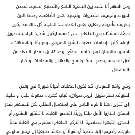
ومن المهم ألا نخلط بين التصنيع النافع والتصنيع المفرط. فطحن
الحبوب، وتجفيف الخضروات، وتجميد بعض الأطعمة، وحفظ اللبن
بطريقة مأمونة، وتعليب بعض الغذاء عند الحاجة، كل ذلك قد يكون
نافعًا. المشكلة في الطعام الذي يُصمم ليكون شديد الجاذبية، طويل
البقاء، كثير الإضافات، ضعيف الشبع الحقيقي، ومرتبطًا بالاستهلاك
المتكرر. فالميزان ليس كلمة “مصنّع” وحدها، بل مقدار الابتعاد عن
أصل الطعام، وحجم السكر والملح والدهون والمضافات، وتكرار
الاستعمال.
وفي واقع السودان، قد تكون المعلبات أحيانًا ضرورة في بعض
الظروف: سفر طويل، نزوح، طوارئ، غياب كهرباء، صعوبة طبخ، أو حاجة
إلى تخزين. هنا لا نلوم الناس على استعمال المتاح، لكن ننصحهم بقدر
الممكن: اختاروا الأقل ملحًا وزيتًا، افحصوا العلبة، لا تشتروا المنفوخ أو
الصدئ، انتبهوا للصلاحية، لا تتركوا الطعام المفتوح في العلبة مدةً
طويلة، وأضيفوا إليه خضرة أو بقولًا أو طعامًا طبيعيًا إن تيسر. فالوعي