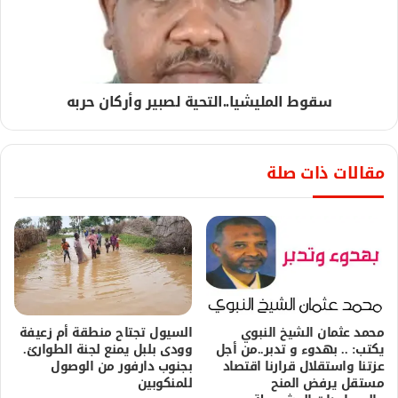
سقوط المليشيا..التحية لصبير وأركان حربه
مقالات ذات صلة
محمد عثمان الشيخ النبوي
السيول تجتاح منطقة أم زعيفة
يكتب: .. بهدوء و تدبر..من أجل
وودى بلبل يمنع لجنة الطوارئ.
عزتنا واستقلال قرارنا اقتصاد
بجنوب دارفور من الوصول
مستقل يرفض المنح
للمنكوبين