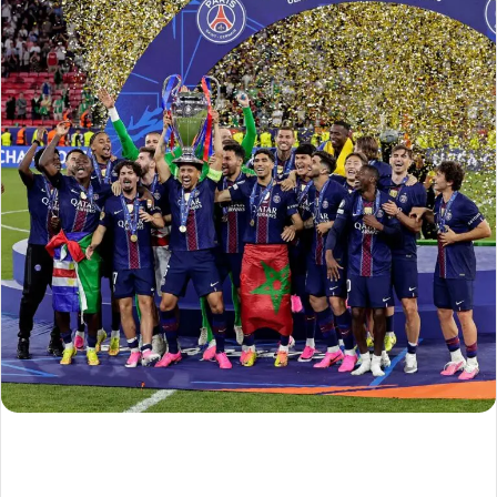
ل
ك
ت
ر
و
ن
ي
ا