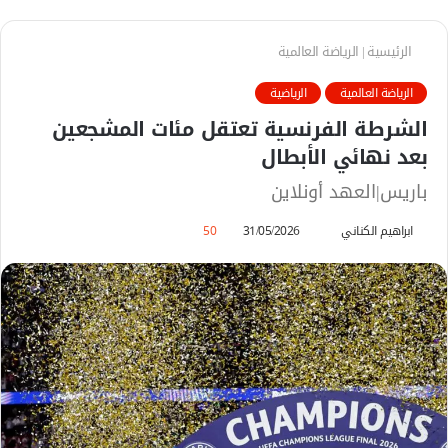
الرئيسية
|
الرياضة العالمية
الرياضة العالمية
الرياضية
الشرطة الفرنسية تعتقل مئات المشجعين
بعد نهائي الأبطال
باريس|العهد أونلاين
ابراهيم الكناني
أ
31/05/2026
50
ر
س
ل
ب
ر
ي
د
ا
إ