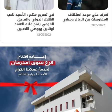
تعرف علي موعد استئناف
في تصريح مهم : الأسيد لاعب
المفاوضات بين الريال ومبابي
الهلال الدولي والفريق
القومي يفتح قلبه للعهد
09/05/2022
اونلاين ويوصي اللاعبين
13/05/2022