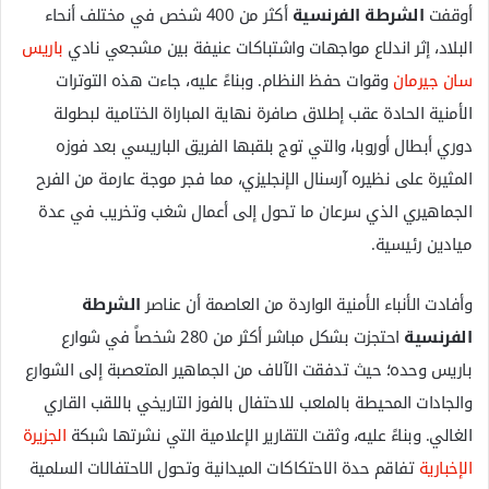
أوقفت
الشرطة الفرنسية
أكثر من 400 شخص في مختلف أنحاء
البلاد، إثر اندلاع مواجهات واشتباكات عنيفة بين مشجعي نادي
باريس
سان جيرمان
وقوات حفظ النظام. وبناءً عليه، جاءت هذه التوترات
الأمنية الحادة عقب إطلاق صافرة نهاية المباراة الختامية لبطولة
دوري أبطال أوروبا، والتي توج بلقبها الفريق الباريسي بعد فوزه
المثيرة على نظيره آرسنال الإنجليزي، مما فجر موجة عارمة من الفرح
الجماهيري الذي سرعان ما تحول إلى أعمال شغب وتخريب في عدة
ميادين رئيسية.
وأفادت الأنباء الأمنية الواردة من العاصمة أن عناصر
الشرطة
الفرنسية
احتجزت بشكل مباشر أكثر من 280 شخصاً في شوارع
باريس وحده؛ حيث تدفقت الآلاف من الجماهير المتعصبة إلى الشوارع
والجادات المحيطة بالملعب للاحتفال بالفوز التاريخي باللقب القاري
الغالي. وبناءً عليه، وثقت التقارير الإعلامية التي نشرتها شبكة
الجزيرة
الإخبارية
تفاقم حدة الاحتكاكات الميدانية وتحول الاحتفالات السلمية