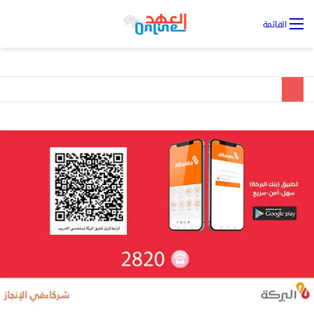
تس
القائمة
ال