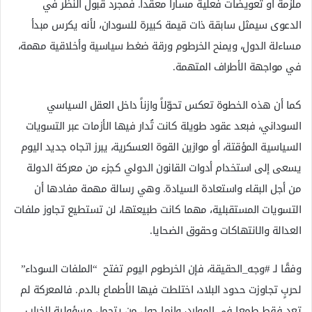
ملزمة أو تعويضات فعلية مساراً معقداً. فمجرد قبول النظر في
الدعوى سيمثل سابقة ذات قيمة كبيرة للسودان، لأنه يكرس مبدأ
مساءلة الدول، ويمنح الخرطوم ورقة ضغط سياسية وأخلاقية مهمة،
في مواجهة الأطراف المتهمة.
كما أن هذه الخطوة تعكس تحوّلاً وازناً داخل العقل السياسي
السوداني، فبعد عقود طويلة كانت تُدار فيها الأزمات عبر التسويات
السياسية المؤقتة، أو موازين القوة العسكرية، يبرز اتجاه جديد اليوم
يسعى إلى استخدام أدوات القانون الدولي كجزء من معركة الدولة
من أجل البقاء واستعادة السيادة. وهي رسالة مهمة مفادها أن
التسويات المستقبلية، مهما كانت طبيعتها، لن تستطيع تجاوز ملفات
العدالة والانتهاكات وحقوق الضحايا.
وفقًا لـ #وجه_الحقيقة، فإن الخرطوم اليوم تفتح “الملفات السوداء”
لحربٍ تجاوزت حدود البلاد، اختلطت فيها الأطماع بالدم. فالمعركة لم
تعد فقط طمعا في الموارد، وإنما حول من يتحمل مسؤولية الخراب