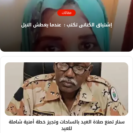
ا
ل
مقالات
و
ي
إشتياق الكناني تكتب : عندما يعطش النيل
ب
سنار تمنع صلاة العيد بالساحات وتجيز خطة أمنية شاملة
للعيد