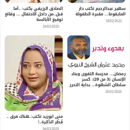
سهير عبدالرحيم تكتب دار
الصادق الرزيقي يكتب: ..أما
المايقوما… مقبرة الطفولة
قبل..من داخل الاحتفال … وقائع
توقيع الأبالسة
18/02/2022
24/02/2025
رمضان… مدرسة التقوى وبناء
الإنسان (3 من 29): كسر
سلطان الشهوة… بداية التحرر
20/02/2026
منى ابوزيد تكتب:..هناك فرق ..
قُطْر الدَّائِرة..!
04/02/2025