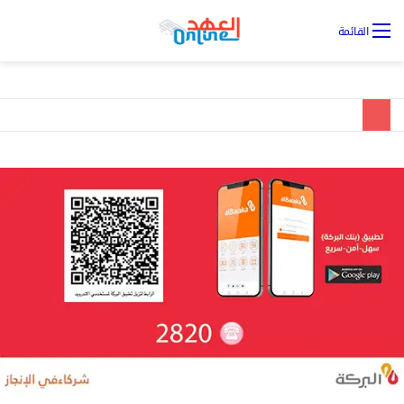
تس
القائمة
ال