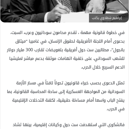
ك
ت
ر
إبراهيم شقلاوي يكتب
و
ن
في خطوة قانونية مهمة ، تقدم محامون سودانيون وعرب، السبت،
ي
بدعوى أمام اللجنة الأفريقية لحقوق الإنسان، في غامبيا “ميثاق
ا
بانجول”، مطالبين ست دول أفريقية بتعويضات تقارب 300 مليار دولار
للشعب السوداني، على خلفية اتهامات موثقة بدعم مباشر لمليشيا
الدعم السريع خلال الحرب.
تمثل الدعوى بحسب خبراء قانونيون تحولاً لافتاً في مسار الأزمة
السودانية من المواجهة العسكرية إلى ساحة المحاسبة القانونية، بما
يفتح الباب واسعا أمام مساءلة حقيقية، لكلفة التدخلات الإقليمية
في الحرب.
فالشكوى التي استهدفت ست دول وكيانات إقليمية، بينها تشاد