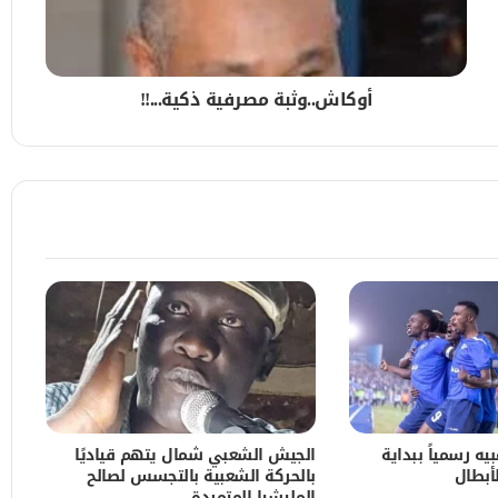
 مجمع الزهراء بالخرطوم
أوكاش..​وثبة مصرفية ذكية...!!
خرطوم
شؤون الدينية
يه رسمياً ببداية
الجيش الشعبي شمال يتهم قياديًا
لأبطال
بالحركة الشعبية بالتجسس لصالح
 الشمالية
المليشيا المتمردة