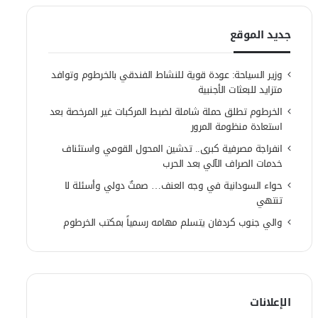
جديد الموقع
وزير السياحة: عودة قوية للنشاط الفندقي بالخرطوم وتوافد
متزايد للبعثات الأجنبية
الخرطوم تطلق حملة شاملة لضبط المركبات غير المرخصة بعد
استعادة منظومة المرور
انفراجة مصرفية كبرى.. تدشين المحول القومي واستئناف
خدمات الصراف الآلي بعد الحرب
حواء السودانية في وجه العنف… صمتٌ دولي وأسئلة لا
تنتهي
والي جنوب كردفان يتسلم مهامه رسمياً بمكتب الخرطوم
الإعلانات