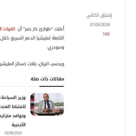
إشتياق الكناني
أ
ر
21/06/2026
س
أعلنت “طوارئ دار حمر” أن
القوات ا
169
ل
التابعة لمليشيا الدعم السريع، خلال
ب
وسودري.
ر
ي
د
وبحسب البيان، بلغت خسائر المليشيا
ا
إ
مقالات ذات صلة
ل
ك
ت
وزير السياحة:
ر
و
للنشاط الفند
ن
وتوافد متزايد 
ي
ا
الأجنبية
06/08/2026