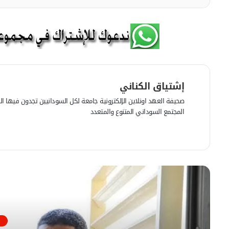
إشتياق الكناني
صحيفة العهد اونلاين الإلكترونية جامعة لكل السودانيين تجدون فيها الرأي
المجتمع السوداني المتنوع والمتعدد
ف
ي
م
س
و
ب
ق
و
ع
أقرأ
ك
ا
ل
و
ي