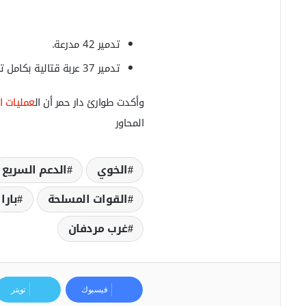
تدمير 42 مدرعة.
تدمير 37 عربة قتالية بكامل تسليحها.
وأكدت طوارئ دار حمر أن ال
عمليات ا
المحاور
الخوي
الدعم السريع
القوات المسلحة
بارا
غرب مردفان
فيسبوك
تويتر