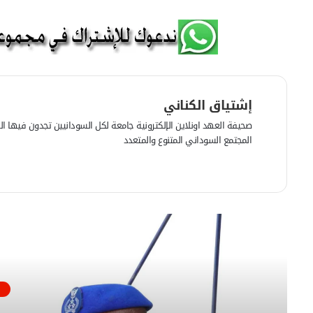
إشتياق الكناني
صحيفة العهد اونلاين الإلكترونية جامعة لكل السودانيين تجدون فيها الرأي
المجتمع السوداني المتنوع والمتعدد
ف
ي
م
س
و
ب
ق
و
ع
أقرأ
ك
ا
ل
و
ي