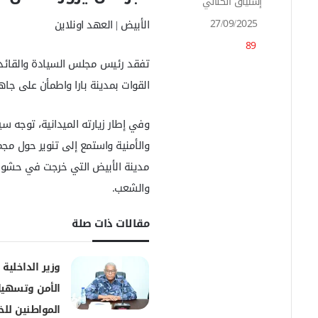
إشتياق الكناني
أ
ر
27/09/2025
الأبيض | العهد اونلاين
س
89
ل
ب
تفقد رئيس مجلس السيادة والقائد ال
ر
القوات بمدينة بارا واطمأن على جاه
ي
د
ا
وفي إطار زيارته الميدانية، توجه س
إ
والأمنية واستمع إلى تنوير حول مجم
ل
ك
مدينة الأبيض التي خرجت في حشود م
ت
والشعب.
ر
و
مقالات ذات صلة
ن
ي
ا
وزير الداخلية ي
الأمن وتسهيل
المواطنين لل