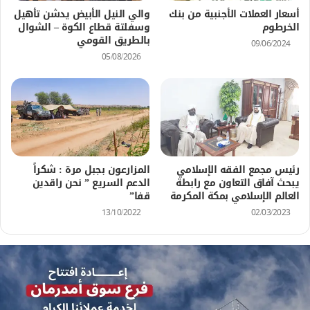
أسعار العملات الأجنبية من بنك
والي النيل الأبيض يدشن تأهيل
الخرطوم
وسفلتة قطاع الكوة – الشوال
بالطريق القومي
09/06/2024
05/08/2026
رئيس مجمع الفقه الإسلامي
المزارعون بجبل مرة : شكراً
يبحث آفاق التعاون مع رابطة
الدعم السريع ” نحن راقدين
العالم الإسلامي بمكة المكرمة
قفا”
13/10/2022
02/03/2023