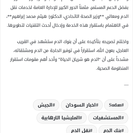
بفضل الدعم المستمر، مثمناً الدور الكبير للإدارة العامة لخدمات نقل
الدم ومعالي **وزير الصحة الاتحادي، الدكتور/ هيثم محمد إبراهيم**،
في الاهتمام باستقرار هذه الخدمة وإدخال أحدث التقنيات لتطويرها.
واختتم تصريحه بتأكيده على أن بنوك الدم ستشهد في القريب
العاجل، بعون الله، استقراراً في توفير الحاجة من الدم ومشتقاته،
مشدداً على أن “الدم هو شريان الحياة” وأحد أهم مقومات استقرار
المنظومة الصحية.
—
Sudan
اخبار السودان
الجيش
المستشفيات
المليشيا الارھابية
بنك الدم
نقل الدم