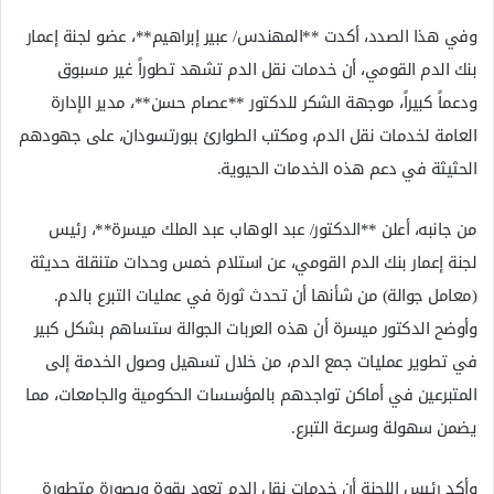
وفي هذا الصدد، أكدت **المهندس/ عبير إبراهيم**، عضو لجنة إعمار
بنك الدم القومي، أن خدمات نقل الدم تشهد تطوراً غير مسبوق
ودعماً كبيراً، موجهة الشكر للدكتور **عصام حسن**، مدير الإدارة
العامة لخدمات نقل الدم، ومكتب الطوارئ ببورتسودان، على جهودهم
الحثيثة في دعم هذه الخدمات الحيوية.
من جانبه، أعلن **الدكتور/ عبد الوهاب عبد الملك ميسرة**، رئيس
لجنة إعمار بنك الدم القومي، عن استلام خمس وحدات متنقلة حديثة
(معامل جوالة) من شأنها أن تحدث ثورة في عمليات التبرع بالدم.
وأوضح الدكتور ميسرة أن هذه العربات الجوالة ستساهم بشكل كبير
في تطوير عمليات جمع الدم، من خلال تسهيل وصول الخدمة إلى
المتبرعين في أماكن تواجدهم بالمؤسسات الحكومية والجامعات، مما
يضمن سهولة وسرعة التبرع.
وأكد رئيس اللجنة أن خدمات نقل الدم تعود بقوة وبصورة متطورة