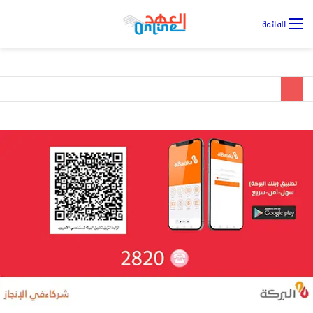
تس
القائمة
ال