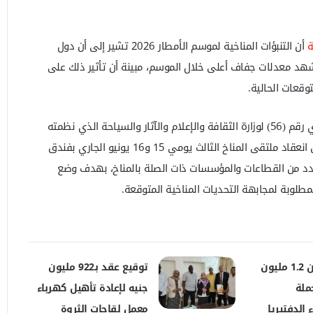
ية
أن التنبؤات المناخية لموسم الأمطار 2026 تشير إلى أن دول
شهد معدلات جفاف أعلى خلال الموسم، مبينة أن تأثير ذلك على
وقعات الحالية.
وأعلنت الهيئة، خلال المؤتمر التنويري رقم (56) لوزارة الثقافة والإعلام والآثار والسياحة الذي نظمته
وكالة السودان للأنباء بأم درمان، عن انعقاد ملتقى المناخ الثالث يومي 15 و16 يونيو الجاري بفندق
 عدد من القطاعات والمؤسسات ذات الصلة بالمناخ، بهدف وضع
لمطلوبة لمجابهة التحديات المناخية المتوقعة.
تطعيم أكثر من 1.2 مليون
توقيع عقد بـ922 مليون
لة
جنيه لإعادة تأهيل كهرباء
 الدفتيريا
معمل لقاحات الثروة