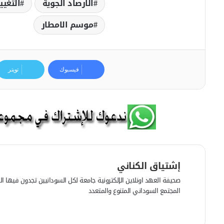
الارصاد الجوية
التغيي
موسم الامطار
فيسبوك
تويتر
إشتياق الكناني
صحيفة العهد اونلاين الإلكترونية جامعة لكل السودانيين تجدون فيها الرأي
المجتمع السوداني المتنوع والمتعدد
ف
ي
م