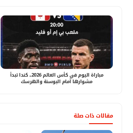
07/08/2026
بعد توقف أكثر من 20 عاماً.. افتتاح مستشفى عمر نور الدائم المرجعي بنعيمة غدا
07/08/2026
هيئة الطرق والجسور ومصارف المياه تُنفّذ صيانة
مباراة اليوم في كأس العالم 2026.. كندا تبدأ
07/08/2026
مشوارها أمام البوسنة والهرسك
مقتل 4 مدنيين في هجوم لمليشيا الدعم السريع على منطقة التميد بشمال كردفان
07/08/2026
مقالات ذات صلة
وزير الدولة بوزارة المالية يبشر بإطلاق نظام نزا