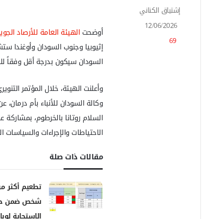
إشتياق الكناني
أ
ر
12/06/2026
س
أوضحت
الهيئة العامة للأرصاد الجو
69
ل
إثيوبيا وجنوب السودان وأوغندا ست
ب
السودان سيكون بدرجة أقل وفقاً للت
ر
ي
د
ا
إ
ل
السلام روتانا بالخرطوم، بمشاركة
ك
الاحتياطات والإجراءات والسياسات ا
ت
ر
و
مقالات ذات صلة
ن
ي
ا
شخص ضمن حم
الاستجابة لوباء