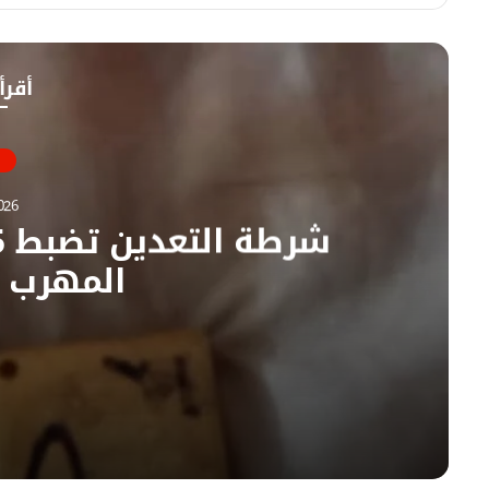
س
و
ب
ق
و
ع
أقرأ
ك
ا
ل
و
ي
ب
026
المهرب ب
07/08/2026
شرطة التعدين تضبط 5 كيلوغرامات من الذهب المهرب بنهر النيل