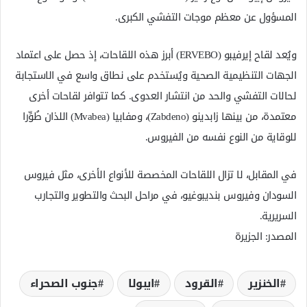
المسؤول عن معظم موجات التفشي الكبرى.
ويُعد لقاح إيرفيبو (ERVEBO) أبرز هذه اللقاحات، إذ حصل على اعتماد
الجهات التنظيمية الصحية ويُستخدم على نطاق واسع في الاستجابة
لحالات التفشي والحد من انتشار العدوى. كما تتوافر لقاحات أخرى
معتمدة، من بينها زابدينو (Zabdeno)، ومفابيا (Mvabea) اللذان طُوِّرا
للوقاية من النوع نفسه من الفيروس.
في المقابل، لا تزال اللقاحات المخصصة للأنواع الأخرى، مثل فيروس
السودان وفيروس بنديبوغيو، في مراحل البحث والتطوير والتجارب
السريرية.
المصدر: الجزيرة
الخنزير
القرود
ايبولا
جنوب الصحراء