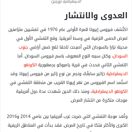
الديمقراطية (رويترز)
العدوى والانتشار
اكتُشف فيروس إيبولا للمرة الأولى عام 1976 في تفشيين متزامنين
لمرض الحمى النزفية في وسط أفريقيا. وقع التفشي الأول في
مدينة نزارا بالسودان التي أصبحت لاحقا تقع ضمن أراضي
جنوب
السودان
، وكان سببه النوع المعروف باسم فيروس السودان. أما
التفشي الثاني فحدث في قرية يامبوكو بجمهورية
الكونغو
الديمقراطية
(زائير سابقًا)، ونجم عن نوع زائير من فيروس إيبولا. وقد
استُمد اسم الفيروس من نهر إيبولا القريب من منطقة التفشي في
الكونغو الديمقراطية
، ومنذ ذلك الحين شهدت عدة دول أفريقية
موجات متكررة من انتشار المرض.
وتُعد موجة التفشي التي ضربت غرب أفريقيا بين عامي 2014 و2016
الكبرى والأكثر فتكا في تاريخ المرض. فقد بدأت في المناطق الريفية