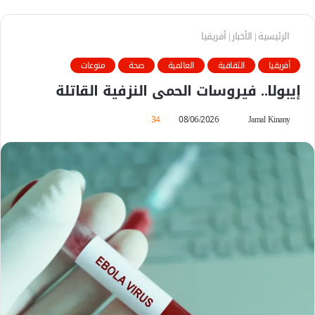
الرئيسية
|
الأخبار
|
أفريقيا
أفريقيا
الثقافية
العالمية
صحة
منوعات
إيبولا.. فيروسات الحمى النزفية القاتلة
Jamal Kinany
أ
08/06/2026
34
ر
س
ل
ب
ر
ي
د
ا
إ
ل
ك