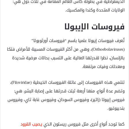
الديمقراطية في بطولة كأس العالم المقامة في ثلاث دول هي:
الولايات المتحدة وكندا والمكسيك.
فيروسات الإيبولا
تُعرف فيروسات إيبولا علميا باسم “فيروسات أورثوبولا”
(Orthoebolaviruses)، وهي من أكثر الفيروسات المسببة للأمراض فتكا
بالإنسان، نظرا لقدرتها العالية على التسبب بحالات مرضية شديدة
ومعدلات وفيات مرتفعة.
تنتمي هذه الفيروسات إلى عائلة الفيروسات الخيطية (Filoviridae)،
وتضم عدة أنواع، منها أربعة ثبتت قدرتها على إصابة البشر، هي:
فيروس إيبولا (زائير)، وفيروس السودان، وفيروس غابة تاي، وفيروس
بنديبوغيو.
كما توجد أنواع أخرى مثل فيروس ريستون الذي
يصيب القرود