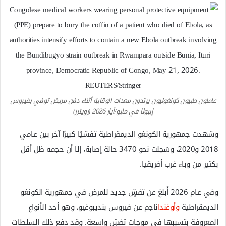
عاملون طبيون كونغوليون يرتدون معدات الوقاية أثناء دفن مريض توفي بفيروس
إيبولا في مايو/أيار 2026 (رويترز)
وشهدت جمهورية الكونغو الديمقراطية تفشيًا كبيرًا آخر بين عامي
2018 و2020، وسُجلت نحو 3470 حالة إصابة، إلا أن حجمه ظل أقل
بكثير من وباء غرب أفريقيا.
وفي عام 2026 أُبلغ عن تفشٍ جديد للمرض في جمهورية الكونغو
الديمقراطية
وأوغندا
ناجم عن فيروس بنديبوغيو، وهو أحد الأنواع
المعروفة بتسببها في موجات تفشٍ واسعة. وقد دفع ذلك السلطات