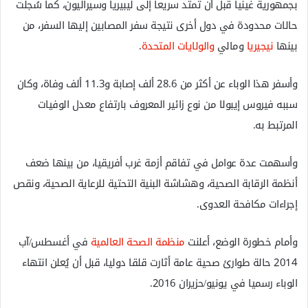
بجمهورية غينيا قبل أن تمتد سريعا إلى ليبيريا وسيراليون، كما سُجلت
حالات محدودة في دول أخرى نتيجة سفر المصابين إليها السفر، من
بينها
نيجيريا
ومالي
والولايات المتحدة
.
وأسفر هذا الوباء عن أكثر من 28.6 ألف إصابة و11.3 ألف وفاة، وكان
سببه فيروس إيبولا من نوع زائير المعروف بارتفاع معدل الوفيات
المرتبط به.
وأسهمت عدة عوامل في تفاقم أزمة غرب أفريقيا، من بينها ضعف
أنظمة الرقابة الصحية، وهشاشة البنية التحتية للرعاية الصحية، ونقص
إجراءات مكافحة العدوى.
وأمام خطورة الوضع، أعلنت
منظمة الصحة العالمية
في أغسطس/آب
2014 حالة طوارئ صحية عامة أثارت قلقا دوليا، قبل أن يُعلن انتهاء
الوباء رسميا في يونيو/حزيران 2016.