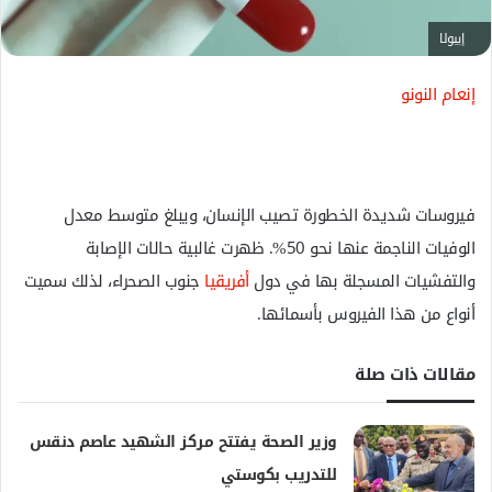
ت
ر
إيبولا
و
ن
إنعام النونو
ي
ا
فيروسات شديدة الخطورة تصيب الإنسان، ويبلغ متوسط معدل
الوفيات الناجمة عنها نحو 50%. ظهرت غالبية حالات الإصابة
والتفشيات المسجلة بها في دول
أفريقيا
جنوب الصحراء، لذلك سميت
أنواع من هذا الفيروس بأسمائها.
مقالات ذات صلة
وزير الصحة يفتتح مركز الشهيد عاصم دنقس
للتدريب بكوستي