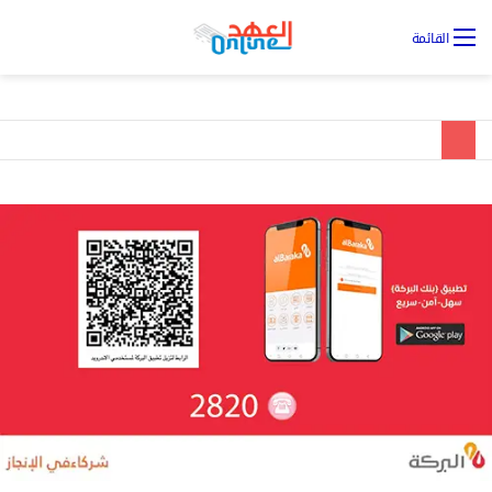
تس
القائمة
ال