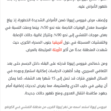
ظهور الأعراض عليه.
ويُصنف مرض فيروس إيبولا ضمن الأمراض الشديدة الخطورة، إذ يبلغ
متوسط معدل الوفيات الناجمة عنه نحو 50%، بينما وصلت النسبة في
بعض موجات التفشي إلى نحو 90%. وتتركز غالبية حالات الإصابة
والتفشيات المسجلة في دول
أفريقيا
جنوب الصحراء الكبرى، حيث
شهدت المنطقة عددًا من أكبر
الأوبئة
المرتبطة بالمرض.
ومن خصائص فيروس إيبولا قدرته على البقاء داخل الجسم حتى بعد
التعافي السريري. وقد أظهرت الدراسات إمكانية استمرار وجوده في
السائل المنوي فترات قد تصل إلى 15 شهرا بعد الشفاء، كما يمكن
أن يبقى في حليب الثدي والمشيمة، مما يفرض تحديات إضافية أمام
جهود مكافحة انتقال العدوى ومنع ظهور حالات جديدة.
فيروس إيبولا استمد اسمه من نهر إيبولا القريب من منطقة التفشي في الكونغو