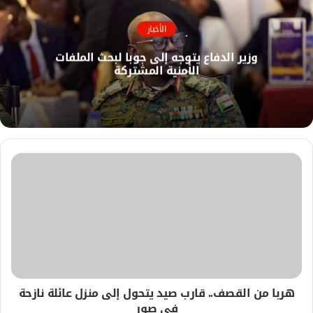
و
ع
ك
ا
الأخبار
ل
وزير الدفاع يتوجه إلى جوبا لبحث الملفات
و
الأمنية المشتركة
ي
ب
هربا من القصف.. قارب صيد يتحول إلى منزل عائلة نازحة
في صور