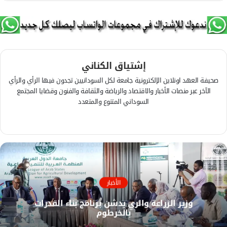
إشتياق الكناني
صحيفة العهد اونلاين الإلكترونية جامعة لكل السودانيين تجدون فيها الرأي والرأي
الآخر عبر منصات الأخبار والاقتصاد والرياضة والثقافة والفنون وقضايا المجتمع
السوداني المتنوع والمتعدد
ف
ي
م
س
و
ب
ق
و
ع
ك
ا
الأخبار
ل
وزير الزراعة والري يدشن برنامج بناء القدرات
و
بالخرطوم
ي