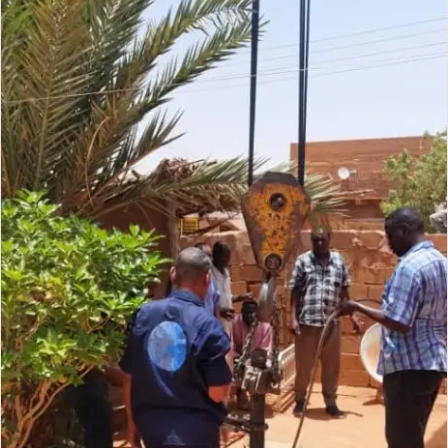
ل
ك
ت
ر
و
ن
ي
ا