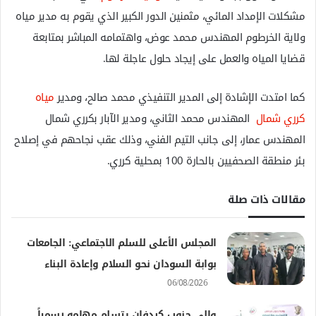
مشكلات الإمداد المائي، مثمنين الدور الكبير الذي يقوم به مدير مياه
ولاية الخرطوم المهندس محمد عوض، واهتمامه المباشر بمتابعة
قضايا المياه والعمل على إيجاد حلول عاجلة لها.
كما امتدت الإشادة إلى المدير التنفيذي محمد صالح، ومدير
مياه
كرري شمال
المهندس محمد الثاني، ومدير الآبار بكرري شمال
المهندس عمار، إلى جانب التيم الفني، وذلك عقب نجاحهم في إصلاح
بئر منطقة الصحفيين بالحارة 100 بمحلية كرري.
مقالات ذات صلة
المجلس الأعلى للسلم الاجتماعي: الجامعات
بوابة السودان نحو السلام وإعادة البناء
06/08/2026
والي جنوب كردفان يتسلم مهامه رسمياً