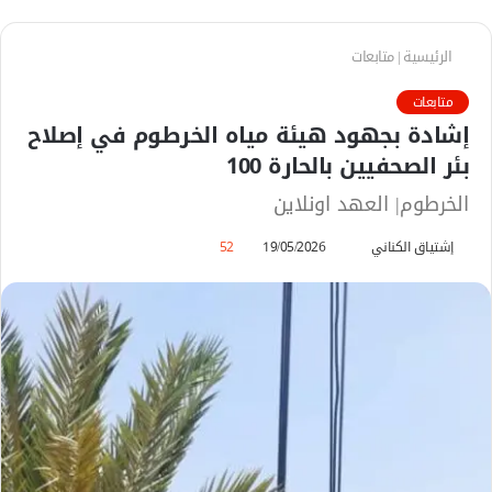
الرئيسية
|
متابعات
متابعات
إشادة بجهود هيئة مياه الخرطوم في إصلاح
بئر الصحفيين بالحارة 100
الخرطوم| العهد اونلاين
إشتياق الكناني
أ
19/05/2026
52
ر
س
ل
ب
ر
ي
د
ا
إ