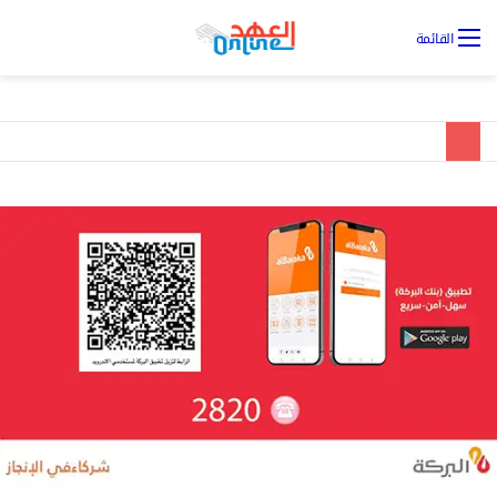
تس
القائمة
ال