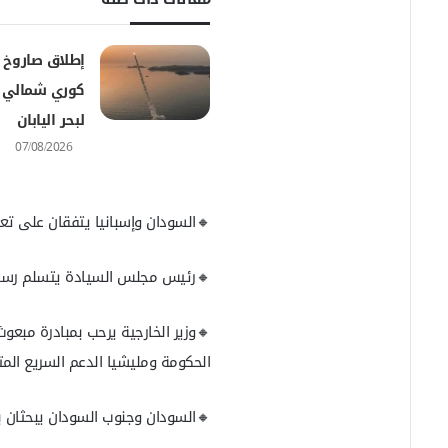
إ
ل
ك
إطلاق صاروخ 
ت
كوري شمالي يع
ر
و
لبحر اليابان
ن
07/08/2026
ي
ا
🔸السودان وإسبانيا يتفقان على تعزي
🔸رئيس مجلس السيادة يتسلم رسالة
🔸وزير الخارجية يرحب بمبادرة مبعوث
الحكومة ومليشيا الدعم السريع المت
🔸السودان وجنوب السودان يبحثان بج