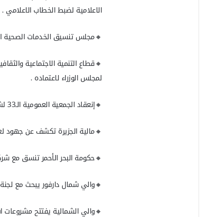
الاعلامية لضبط الخطاب الاعلامي .
🔸مجلس تنسيق الخدمات الصحية القومي
🔸قطاع التنمية الاجتماعية والثقا
لمجلس الوزراء لاعتماده .
🔸إنعقاد الجمعية العمومية الـ33 لشركة سوداتل “إسفيرياً” منتصف يوليو المقبل .
🔸مالية الجزيرة تكشف عن جهود لعودة 1500 منشأة صناعية إلى دائرة
🔸حكومة البحر الأحمر تنسق مع شركا
🔸والي شمال دارفور يبحث مع لجنة ا
🔸والي الشمالية يفتتح مشروعات اس