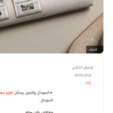
الصحف
إشتياق الكناني
أ
ر
26/06/2026
س
162
ل
ب
🔸السودان والصين يبحثان
تعزيز سب
ر
ي
السودان .
د
ا
مقالات ذات صلة