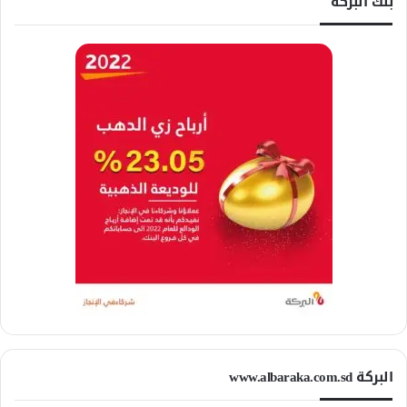
بنك البركة
البركة www.albaraka.com.sd