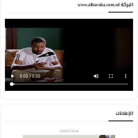
البركة www.albaraka.com.sd
الإعلانات
مساحة إعلانية