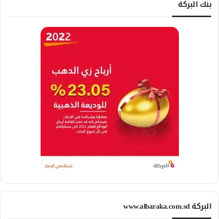
بنك البركة
البركة www.albaraka.com.sd