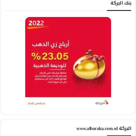
بنك البركة
البركة www.albaraka.com.sd