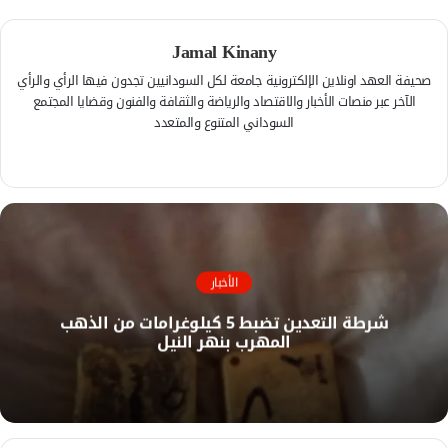
Jamal Kinany
صحيفة العهد اونلاين الإلكترونية جامعة لكل السودانيين تجدون فيها الرأي والرأي
الآخر عبر منصات الأخبار والاقتصاد والرياضة والثقافة والفنون وقضايا المجتمع
السوداني المتنوع والمتعدد
ف
ي
م
س
و
ب
ق
و
ع
ك
ا
الأخبار
ل
شرطة التعدين تضبط 5 كيلوغرامات من الذهب
و
المهرب بنهر النيل
ي
ب