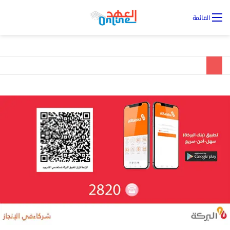
تس
القائمة
ال