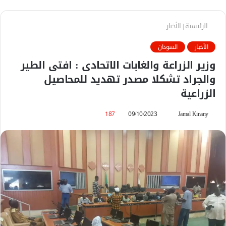
الرئيسية
|
الأخبار
الأخبار
السودان
وزير الزراعة والغابات الاتحادى : افتى الطير
والجراد تشكلا مصدر تهديد للمحاصيل
الزراعية
Jamal Kinany
أ
09/10/2023
187
ر
س
ل
ب
ر
ي
د
ا
إ