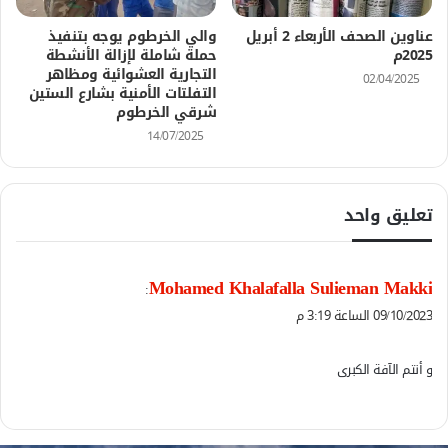
عناوين الصحف الأربعاء 2 أبريل
والي الخرطوم يوجه بتنفيذ
2025م
حملة شاملة لإزالة الأنشطة
التجارية العشوائية ومظاهر
02/04/2025
التفلتات الأمنية بشارع الستين
شرقي الخرطوم
14/07/2025
تعليق واحد
ي
Mohamed Khalafalla Sulieman Makki
:
ق
09/10/2023 الساعة 3:19 م
و
ل
و أنتم الآفة الكبرى