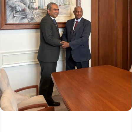
ك
ت
ر
و
ن
ي
ا