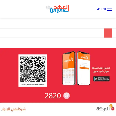
تس
القائمة
ال