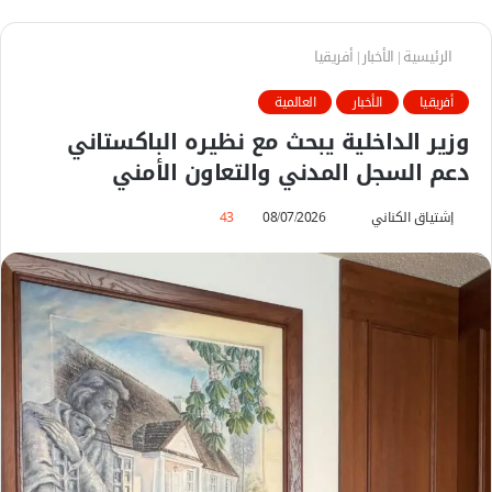
الرئيسية
|
الأخبار
|
أفريقيا
أفريقيا
الأخبار
العالمية
وزير الداخلية يبحث مع نظيره الباكستاني
دعم السجل المدني والتعاون الأمني
إشتياق الكناني
أ
08/07/2026
43
ر
س
ل
ب
ر
ي
د
ا
إ
ل