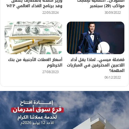
السودان.. احصائية لإصابات
وزير الصحة بالقضارف يلتقى
مواكب (29) سبتمبر
وفد برنامج الغذاء العالمي WFP
22/05/2024
30/09/2022
مُعضلة ميسي.. لماذا يقل أداء
أسعار العملات الأجنبية من بنك
اللاعبين المحترفين في المباريات
الخرطوم
المهمة؟
27/08/2023
06/12/2022