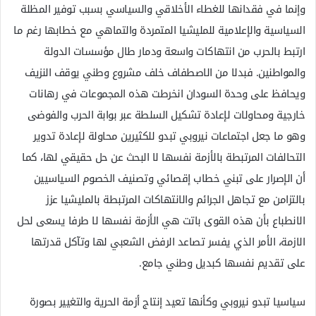
وإنما في فقدانها للغطاء الأخلاقي والسياسي بسبب توفير المظلة
السياسية والإعلامية للمليشيا المتمردة والتماهي مع خطابها رغم ما
ارتبط بالحرب من انتهاكات واسعة ودمار طال مؤسسات الدولة
والمواطنين. فبدلا من الاصطفاف خلف مشروع وطني يوقف النزيف
ويحافظ على وحدة السودان انخرطت هذه المجموعات في رهانات
خارجية ومحاولات لإعادة تشكيل السلطة عبر بوابة الحرب والفوضى
وهو ما جعل اجتماعات نيروبي تبدو للكثيرين محاولة لإعادة تدوير
التحالفات المرتبطة بالأزمة نفسها لا البحث عن حل حقيقي لها، كما
أن الإصرار على تبني خطاب إقصائي وتصنيف الخصوم السياسيين
بالتزامن مع تجاهل الجرائم والانتهاكات المرتبطة بالمليشيا عزز
الانطباع بأن هذه القوى باتت هي الأزمة نفسها لا طرفا يسعى لحل
الازمة، الأمر الذي يفسر تصاعد الرفض الشعبي لها وتآكل قدرتها
على تقديم نفسها كبديل وطني جامع.
سياسيا تبدو نيروبي وكأنها تعيد إنتاج أزمة الحرية والتغيير بصورة