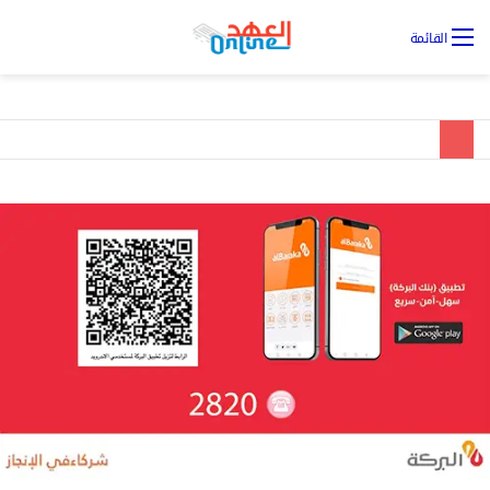
تس
القائمة
ال