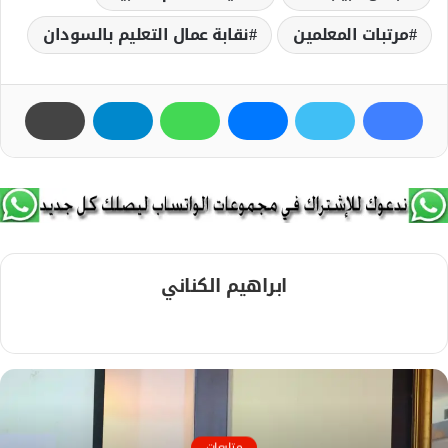
مرتبات المعلمين
نقابة عمال التعليم بالسودان
ابراهيم الكناني
م
و
ق
ع
ا
ل
متابعات