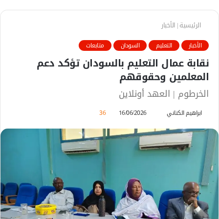
الرئيسية
|
الأخبار
الأخبار
التعليم
السودان
متابعات
نقابة عمال التعليم بالسودان تؤكد دعم
المعلمين وحقوقهم
الخرطوم | العهد أونلاين
ابراهيم الكناني
أ
16/06/2026
36
ر
س
ل
ب
ر
ي
د
ا
إ