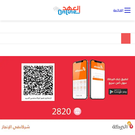
تس
القائمة
ال