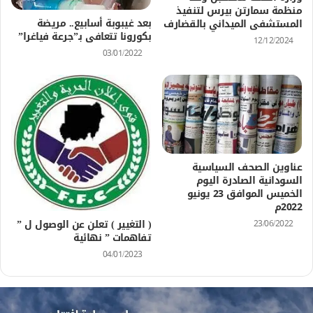
منظمة سمارتن بيرس لتنفيذ
بعد غيبوبة أسابيع.. مريضة
المستشفى الميداني بالقضارف
بكورونا تتعافى بـ”جرعة فياغرا”
12/12/2024
03/01/2022
عناوين الصحف السياسية
السودانية الصادرة اليوم
الخميس الموافق 23 يونيو
2022م
( التغيير ) تعلن عن الوصول ل ”
23/06/2022
تفاهمات ” نهائية
04/01/2023