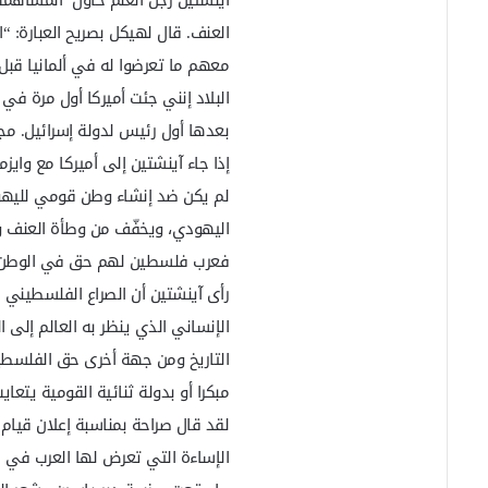
العنف. قال لهيكل بصريح العبارة: 
معهم ما تعرضوا له في ألمانيا قب
البلاد إنني جئت أميركا أول مرة في
بعدها أول رئيس لدولة إسرائيل. مجيئي إلى هنا 
إذا جاء آينشتين إلى أميركا مع وايز
لم يكن ضد إنشاء وطن قومي لليه
اليهودي، ويخفّف من وطأة العنف وا
فعرب فلسطين لهم حق في الوطن ال
رأى آينشتين أن الصراع الفلسطيني ا
الإنساني الذي ينظر به العالم إلى ا
التاريخ ومن جهة أخرى حق الفلسطين
مبكرا أو بدولة ثنائية القومية يتعا
الإساءة التي تعرض لها العرب في 