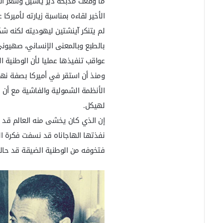
ما وقعت مذبحة دير ياسين وشعر ال
الأخير لقاءه بمناسبة زيارته لأميركا عام 8
لم يتنكر آينشتين ليهوديته لكنه ش
بالطبع وبالمعنى الإنساني، صهيوني
عواقب تنفيذها عمليا لأن الوطنية 
الأنظمة الشمولية والفاشية مع أن ا
لهيكل.
إن الذي كان يخشى منه العالم قد وق
نفذتها الهاجاناه قد نسفت فكرة ال
فتخوفه من الوطنية الضيقة قد حال