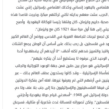
“اهتمامي باليهود إنساني وكذلك اهتمامي بإسرائيل، إنني عشت
ل الحرب، عشت معهم بدايته لكني تركتهم مبكرا، وخرجت قاصدا هذه
 صحبة حاييم وايزمان، كان وقتها رئيسا للوكالة اليهودية وأصبح
أول مرة سنة 1921 كان مع وايزمان”.
مان لجمع تبرعات للجامعة العبرية في القدس، وواضح أن العالم الكبير
ود في فلسطين، بل رحب بذلك على أساس أن الوطن يجمع الشتات
لنبذ والتمييز ضدهم لكنه أضاف: “لا أريدهم أن يضطهدوا أحدا
وحيد الذي عرفوه لا يستطيع أحد أن ينكره عليهم”.
لإسرائيلي هو صراع بين حقين فمن جهة الوعود التوراتية والجانب
لمأساة الإسرائيلية – وقد كانوا يستدرون عطف العالم بذلك – عبر
يين في أرضهم التي لم يعرفوا غيرها، لعله آمن بفكرة الدولتين
يش فيها الفلسطينيون والإسرائيليون جنا إلى جنب بلا عنف ولا دم.
لقد قال صراحة بمناسبة إعلان قيام دولة إسرائيل في 1948: “أسعدني قيام دولة يهودية وأحزنني
فلسطين”. ولكن تصوراته للمسالة غدت شاعرية أو مثالية، فسرعان