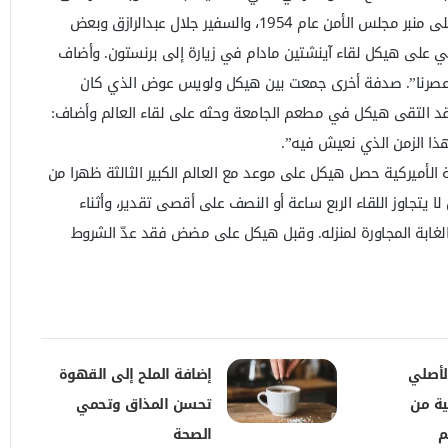
الأمم المتحدة، ومات بالسكتة من على منبر مجلس الأمن عام 1954، والسفير جلال عبدالرازق وبعض
مي على هيكل لقاء آينشتين مادام في زيارة إلى برنستون. وأضاف
ي عصرنا”. صدفة أخرى جمعت بين هيكل ولويس عوض الذي كان
د التقى هيكل في مطعم الجامعة وحثه على لقاء العالم وأضاف:
هذا الزمن الذي نعيش فيه”.
 الأميركية حصل هيكل على موعد مع العالم الكبير الثالثة ظهرا من
 أن لا يتجاوز اللقاء الربع ساعة أو النصف على أقصى تقدير، وأثناء
لغابة المجاورة لمنزله. وقبل هيكل على مضض فقد عدّ الشروط
لأصلي
إضافة الملح إلى القهوة
ية من
تحسن المذاق وتحمي
م
الصحة