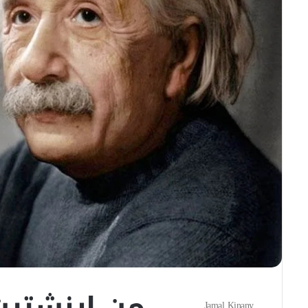
من إينشتين 
أرسل
Jamal Kinany