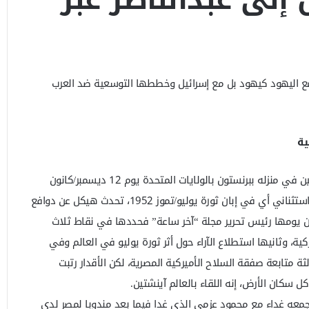
مع اليهود كيهود بل مع إسرائيل وخططها التوسعية ضد العرب
ية
لقاء تاريخي جمع بين هيكل وآينشتين في منزله ببرنستون بالولايات المتحدة يوم 12 ديسمبر/كانون
الأول عام 1952 ولنتأمل التاريخ إنه استثناني أي في إبان ثورة يوليو/تموز 1952، تحدث هيكل عن دوافع
ان يومها رئيس تحرير مجلة “آخر ساعة” فحددها في نقاط ثلاث
ركية، وثانيها استطلاع الآراء حول أثر ثورة يوليو في العالم وفي
لثة متابعة صفقة السلاح الأميركية المصرية، لكن الأقدار رتبت
 سكان الأرض، إنه اللقاء بالعالم آينشتين.
جمعه غداء مع محمود عزمي الذي غدا فيما بعد مندوبا لمصر لدى