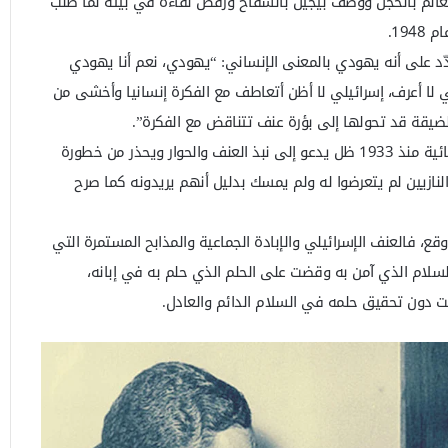
عالم بالخجل ووصف بيجين بالسفاح ورفض لقاءه في بيته لما طلب
194.
دّد على أنه يهودي بالمعنى الإنساني: “يهودي، نعم أنا يهودي
 لا أعرف، إسرائيلي لا أظن أتعاطف مع الفكرة إنسانيا وأخشى من
الضيقة قد تحولها إلى بؤرة عنف تتناقض مع الفكرة”.
ومنذ أن استقر في أميركا بصفة نهائية منذ 1933 ظل يدعو إلى نبذ العنف والحوار ويحذر من خطورة
لنازيين لم يتعرضوا له ولم يمسك بدليل أنهم يريدونه كما صرح
ع، فالعنف الإسرائيلي والإبادة الجماعية والمذابح المستمرة التي
سلام الذي آمن به وقضت على الحلم الذي حلم به في إبانه،
ت دون تحقيق حلمه في السلام الدائم والعادل.