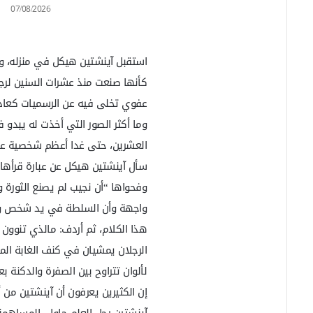
07/08/2026
استقبل آينشتين هيكل في منزله، و
كأنها صنعت منذ عشرات السنين لرجل
عفوي تخلى فيه عن الرسميات كعادته
وما أكثر الصور التي أخذت له يبدو 
العشرين، حتى غدا أعظم شخصية علم
وفحواها “أن نجيب لم يصنع الثورة 
واجهة وأن السلطة في يد شخص وج
هذا الكلام، ثم أردف: مالذي تنوون
الرجلان يمشيان في كنف الغابة الم
لألوان تتراوح بين الصفرة والدكنة
إن الكثيرين يعرفون أن آينشتين من 
آينشتين رجل العلم حاول المساهمة 