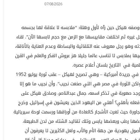
07/08/2026
وصفه هيكل حين رآه لأول وهلة: “ملابسه لا علاقة لها بجسمه
 غيره ثم اختلفت مقاييسها مع الزمن مع حجم لابسها الآن”. لقاء
 وهو رجل معروف عنه التلقائية والبساطة وعدم العناية بالأناقة،
فيها بملابس لا تناسب عالما جليلا هز عروش الفكر والعلم في القرن
ية في التاريخ بلسان أعلام عصره.
سأل آينشتين هيكل عن عبارة قرأها في جريدة أميركية – وهي تصريح لهيكل – عقب ثورة يوليو 1952
ولكن الثورة في مصر هي التي صنعت نجيب”. وأن نجيب ما هو إلا
د صعوبة في تذكر اسمه، جمال عبدالناصر، وصادق هيكل على
 فعله بأهلي؟ أهلي من اليهود الذين يعيشون في إسرائيل. وخرج
جاورة حيث تعرت الأشجار كالعادة من أوراقها ورسمت لوحة سيريالية
 بعضها رطب وبعضها يابس وتلك تقاليد الشتاء من لدن الطبيعة.
أصول يهودية من جهة الأم والأب، ولعل الكثيرين لا يعرفون أن
في حل الصراع العربي الإسرائيلي في بدايته مدينا كل أشكال