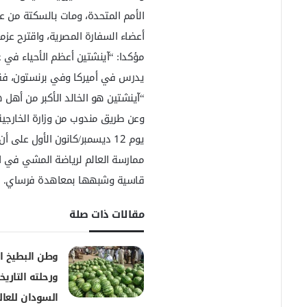
أعضاء السفارة المصرية، واقترح عز
مؤكدا: “آينشتين أعظم الأحياء ف
يدرس في أميركا وفي برنستون، فق
“آينشتين هو الخالد الأكبر من أهل 
وعن طريق مندوب من وزارة الخارجية
يوم 12 ديسمبر/كانون الأول على
ممارسة العالم لرياضة المشي في ا
قاسية وشبهها بمعاهدة فرساي.
مقالات ذات صلة
وطن البطيخ ا
ورحلته التاريخ
السودان للعال