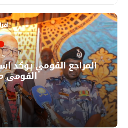
ق
ع
ا
أقرأ
ل
و
ي
ب
026
المراجع القومي يؤكد است
القومي م
05/08/2026
المراجع القومي يؤكد استئناف عمل ديوان المرا