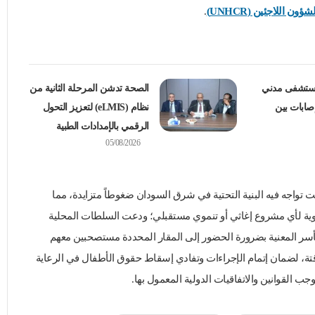
 اللاجئين (UNHCR)
.
ستشفى مدني
الصحة تدشن المرحلة الثانية من
إصابات بين
نظام (eLMIS) لتعزيز التحول
الرقمي بالإمدادات الطبية
05/08/2026
 تواجه فيه البنية التحتية في شرق السودان ضغوطاً متزايدة، مما
زاوية لأي مشروع إغاثي أو تنموي مستقبلي؛ ودعت السلطات المحلية
أسر المعنية بضرورة الحضور إلى المقار المحددة مستصحبين معهم
مؤقتة، لضمان إتمام الإجراءات وتفادي إسقاط حقوق الأطفال في الرعاية
وجب القوانين والاتفاقيات الدولية المعمول بها.