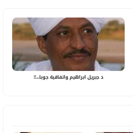
ة
كوة – الشوال بالطريق القومي
د جبريل ابراهيم واتفاقية جوبا...!!
بالخرطوم
شهادة السودانية