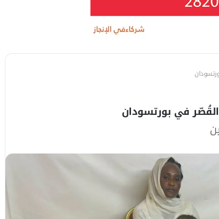
ورتسودان
لقُصّر في بورتسودان
ن