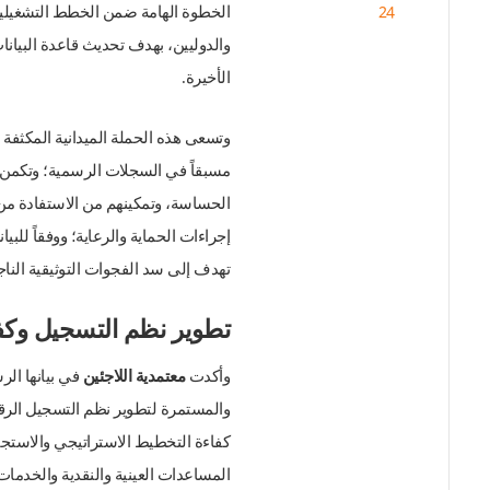
24
ل
الخطوة الهامة ضمن الخطط التشغيلية
ب
والدوليين، بهدف تحديث قاعدة البيانات
ر
ي
الأخيرة.
د
ا
وتسعى هذه الحملة الميدانية المكثفة 
إ
ل
مسبقاً في السجلات الرسمية؛ وتكمن أه
ك
الحساسة، وتمكينهم من الاستفادة من
ت
إجراءات الحماية والرعاية؛ ووفقاً للبيا
ر
و
تهدف إلى سد الفجوات التوثيقية الناج
ن
ي
تطوير نظم التسجيل وكفا
ا
وأكدت
معتمدية اللاجئين
في بيانها الر
والمستمرة لتطوير نظم التسجيل الرقم
كفاءة التخطيط الاستراتيجي والاستجاب
المساعدات العينية والنقدية والخدمات 