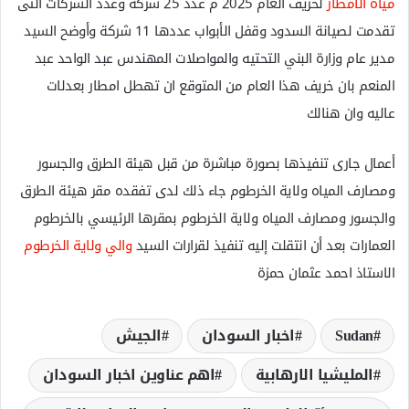
مياه الأمطار
لخريف العام 2025 م عدد 25 شركة وعدد الشركات التى
تقدمت لصيانة السدود وقفل الأبواب عددها 11 شركة وأوضح السيد
مدير عام وزارة البني التحتيه والمواصلات المهندس عبد الواحد عبد
المنعم بان خريف هذا العام من المتوقع ان تهطل امطار بعدلات
عاليه وان هنالك
أعمال جارى تنفيذها بصورة مباشرة من قبل هيئة الطرق والجسور
ومصارف المياه ولاية الخرطوم جاء ذلك لدى تفقده مقر هيئة الطرق
والجسور ومصارف المياه ولاية الخرطوم بمقرها الرئيسي بالخرطوم
العمارات بعد أن انتقلت إليه تنفيذ لقرارات السيد
والي ولاية الخرطوم
الاستاذ احمد عثمان حمزة
Sudan
اخبار السودان
الجيش
المليشيا الارھابية
اهم عناوين اخبار السودان