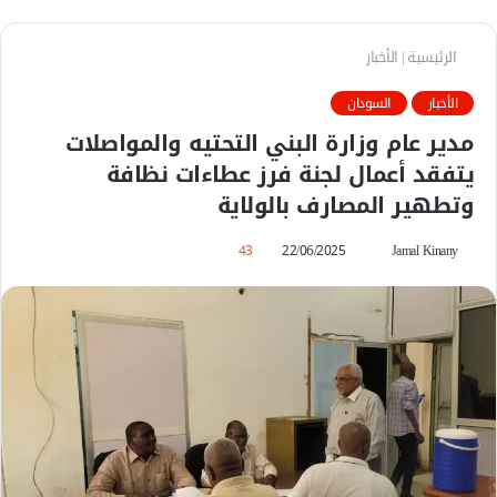
الرئيسية
|
الأخبار
الأخبار
السودان
مدير عام وزارة البني التحتيه والمواصلات
يتفقد أعمال لجنة فرز عطاءات نظافة
وتطهير المصارف بالولاية
Jamal Kinany
أ
22/06/2025
43
ر
س
ل
ب
ر
ي
د
ا
إ