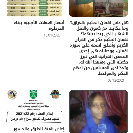
هل دفن لقمان الحكيم بالعراق؟
أسعار العملات الأجنبية ببنك
وما حكايته مع كمون والمثل
الخرطوم
الشهير الذي ربط بينهما؟
18/01/2026
لقمان الحكيم ذُكر في القرآن
الكريم وأطلق اسمه على سورة
لقمان، ووصاياه هي إحدى
القصص القرآنية التي تبرز
حكمته التي وهبها الله له،
وتعدّ لدى المسلمين من أعظم
الحكم والمواعظ.
03/12/2021
إعلان هيئة الطرق والجسور