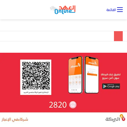
تس
القائمة
ال