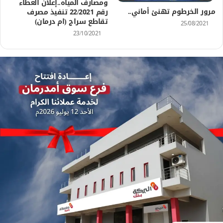
ومصارف المياه..إعلان العطاء
مرور الخرطوم تهنئ أماني..
رقم 22/2021 تنفيذ مصرف
تقاطع سراج (ام درمان)
25/08/2021
23/10/2021