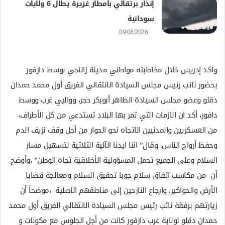
إنذار برتقالي بأمطار غزيرة يطال 6 ولايات
سودانية
09/08/2026
واكد إدريس خلال مخاطبته مواطني مدينة زالنجي بوسط دارفور
بحضور نائب رئيس مجلس السيادة الانتقالي الفريق أول محمد حمدان
دقلو وعضو مجلس السيادة الطاهر أبوبكر حجر، وواليي غرب ووسط
دافور، أكد ان الازمات التي تمر بها البلاد تستدعي من كل الأطراف،
من العسكريين والمدنيين الاتجاه نحو الحوار من أجل وقف نزيف الدم
وحفظ أرواح الناس. وقال” اننا ايدنا الآلية الثلاثية لتسهيل مسار
السلام وعلى الجميع تحمل المسؤولية الأخلاقية تجاه الوطن” ،وأوضح
أن من مكاسب اتفاق سلام جوبا تحقيق السلام ومعالجة قضايا
الأرض والحواكير، وارجاع النازحين إلى مناطقهم الاصلية ،موضحاً أن
زيارتهم برفقة نائب رئيس مجلس السيادة الانتقالي الفريق أول محمد
حمدان دقلو لولاية غرب دارفور كانت من أجل الجلوس مع مكونات و