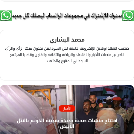
محمد البشاري
صحيفة العهد اونلاين الإلكترونية جامعة لكل السودانيين تجدون فيها الرأي والرأي
الآخر عبر منصات الأخبار والاقتصاد والرياضة والثقافة والفنون وقضايا المجتمع
السوداني المتنوع والمتعدد
ف
ي
م
س
و
ب
ق
و
ع
ك
ا
الأخبار
ل
افتتاح منشآت صحية جديدة بمدينة الدويم بالنيّل
و
الأبيض
ي