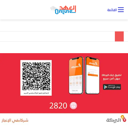
تس
القائمة
ال