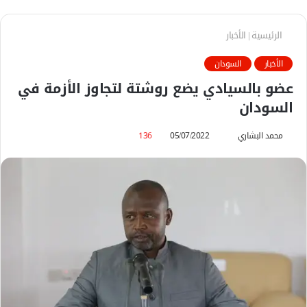
الرئيسية
|
الأخبار
الأخبار
السودان
عضو بالسيادي يضع روشتة لتجاوز الأزمة في
السودان
محمد البشاري
أ
05/07/2022
136
ر
س
ل
ب
ر
ي
د
ا
إ
ل