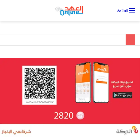
تس
القائمة
ال