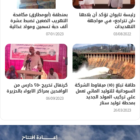
رئيسة تايوان تؤكد أن بلادها
بمنطقة (أبومطارق) مكافحة
«لن تتراجع» في مواجهة
التهريب الضعين تضبط عشرة
التهديدات
ألف حبة تسمين ومواد غذائية
07/01/2023
03/08/2022
طاقة تبلغ (١٥) ميقاوط الشركة
كرنفال تخريج ٢٥٠ دارس من
السودانية للتوليد المائي تعمل
الوافدين بمراكز الايواء بالحزيرة
علي تركيب المولد الجديد
06/09/2023
بمحطة توليد سنار
26/03/2023