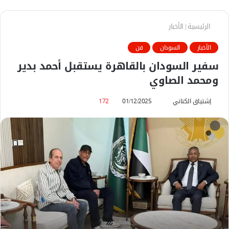
الرئيسية
|
الأخبار
الأخبار
السودان
فن
سفير السودان بالقاهرة يستقبل أحمد بدير
ومحمد الصاوي
إشتياق الكناني
أ
01/12/2025
172
ر
س
ل
ب
ر
ي
د
ا
إ
ل