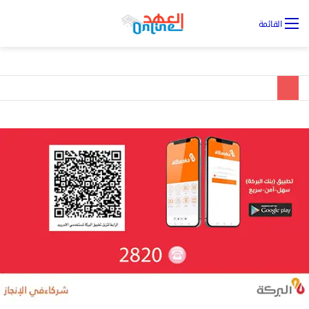
تس
القائمة
ال