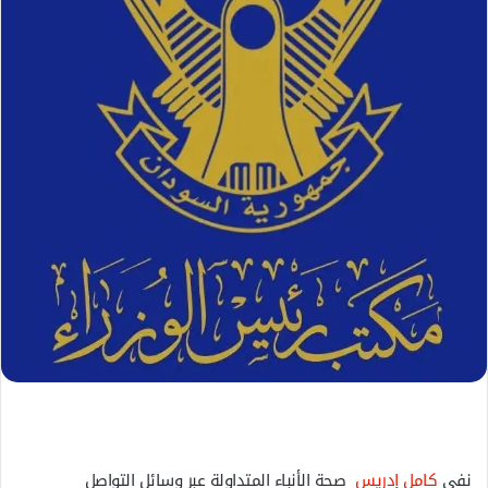
ل
ك
ت
ر
و
ن
ي
ا
نفى
كامل إدريس
صحة الأنباء المتداولة عبر وسائل التواصل