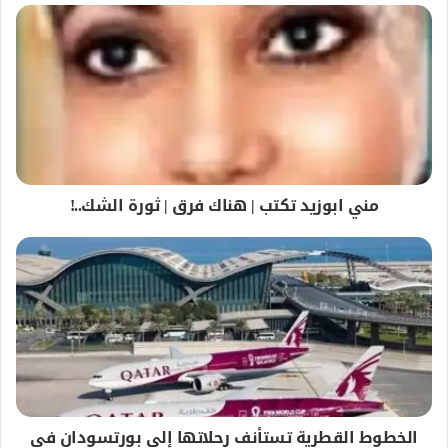
مني ابوزيد تكتب | هناك فرق | ثورة الشك..!
الخطوط القطرية تستأنف رحلاتها إلى بورتسودان في