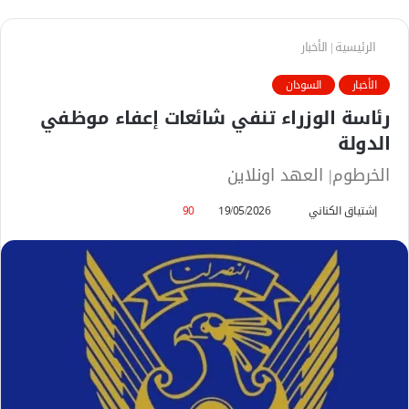
الرئيسية
|
الأخبار
الأخبار
السودان
رئاسة الوزراء تنفي شائعات إعفاء موظفي
الدولة
الخرطوم| العهد اونلاين
إشتياق الكناني
أ
19/05/2026
90
ر
س
ل
ب
ر
ي
د
ا
إ