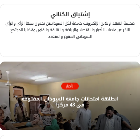
إشتياق الكناني
صحيفة العهد اونلاين الإلكترونية جامعة لكل السودانيين تجدون فيها الرأي والرأي
الآخر عبر منصات الأخبار والاقتصاد والرياضة والثقافة والفنون وقضايا المجتمع
السوداني المتنوع والمتعدد
ف
ي
م
س
و
ب
ق
و
ع
ك
ا
الأخبار
ل
انطلاقة امتحانات جامعة السودان المفتوحة
و
في 43 مركزاً
ي
ب