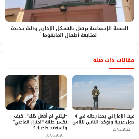
التنمية الإجتماعية ترهل بالهيكل الإداري وآلية جديدة
لمتابعة أطفال المايقوما
مقالات ذات صلة
غيث الإماراتي يحط رحاله في 4
“ليتني لم أفعل ذلك”.. كيف
دول عربية ويؤكد: الناس للناس
تكسر حلقة “اجترار الماضي”
وتستعيد حاضرك؟
23/03/2022
08/06/2026