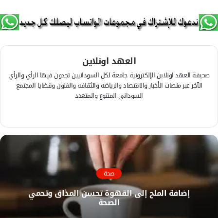
العهد اونلاين
صحيفة العهد اونلاين الإلكترونية جامعة لكل السودانيين تجدون فيها الرأي والرأي
الآخر عبر منصات الأخبار والاقتصاد والرياضة والثقافة والفنون وقضايا المجتمع
السوداني المتنوع والمتعدد
ف
ي
م
س
و
ب
ق
و
ع
ك
ا
صحة
ل
إضافة الملح إلى القهوة تحسن المذاق وتحمي
و
الصحة
ي
ب