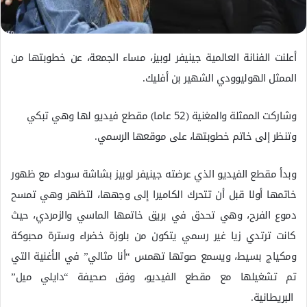
ك
ت
ر
و
أعلنت الفنانة العالمية جينيفر لوبيز، مساء الجمعة، عن خطوبتها من
ن
الممثل الهوليوودي الشهير بن أفليك.
ي
ا
وشاركت الممثلة والمغنية (52 عاما) مقطع فيديو لها وهي تبكي
وتنظر إلى خاتم خطوبتها، على موقعها الرسمي.
وبدأ مقطع الفيديو الذي عرضته جينيفر لوبيز بشاشة سوداء مع ظهور
خاتمها أولا قبل أن تتحرك الكاميرا إلى وجهها، لتظهر وهي تمسح
دموع الفرح، وهي تحدق في بريق خاتمها الماسي والزمردي، حيث
كانت ترتدي زيا غير رسمي يتكون من بلوزة خضراء وسترة محبوكة
ومكياج بسيط، ويسمع صوتها تهمس “أنا مثالي” في الأغنية التي
تم تشغيلها مع مقطع الفيديو، وفق صحيفة “دايلي ميل”
البريطانية.