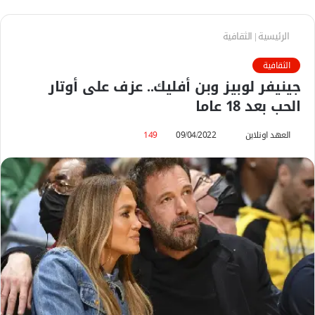
الرئيسية
|
الثقافية
الثقافية
جينيفر لوبيز وبن أفليك.. عزف على أوتار
الحب بعد 18 عاما
العهد اونلاين
أ
09/04/2022
149
ر
س
ل
ب
ر
ي
د
ا
إ
ل