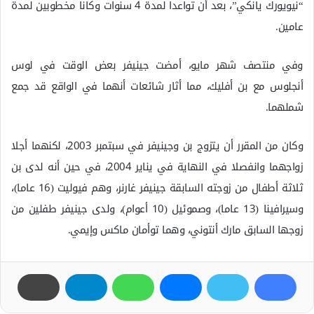
“نيويورك يانكي”، بعد أن تواعدا لمدة 4 سنوات وكانا مخطوبين لمدة
عامين.
وفي منتصف شهر مايو، أمضت جينيفر بعض الوقت في لوس
أنجلوس مع بن أفليك، مما أثار شائعات أنهما في الواقع قد جمع
شملهما.
وكان من المقرر أن يتزوج بن وجينيفر في سبتمبر 2003، لكنهما أجلا
زواجهما وانفصلا في النهاية في يناير 2004، في حين أنه لدى بن
ثلاثة أطفال من زوجته السابقة جينيفر غارنر، وهم فيوليت (16 عاما)،
وسيرافينا (13 عاما)، وصموئيل (10 أعوام)، ولدى جينيفر طفلين من
زوجها السابق مارك أنتوني، وهما توأمان ماكس وإيمي.