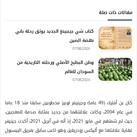
مقالات ذات صلة
كتاب شي جينبينغ الجديد يوثق رحلة باني
نهضة الصين
07/08/2026
وطن البطيخ الأصلي ورحلته التاريخية من
السودان للعالم
07/08/2026
كان بن أفليك (49 عاما) وجينيفر لوبيز مخطوبين سابقا منذ 18 عاما
في عام 2004، وكانت علاقتهما من جديد بمثابة صدمة للمعجبين،
حيث لم شملهم في مايو 2021، إذ أنه في أبريل 2021، أكدت جينيفر
نهاية علاقتها مع أليكس رودريغيز، وهو لاعب سابق بفريق البيسبول