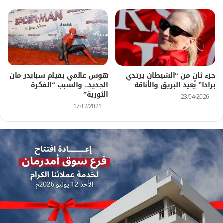
جزء ثانٍ من “الشيطان يرتدي
هوس عالمي بفيلم سبايدر مان
برادا” يعيد البريق والأناقة
الجديد.. والسبب “الفكرة
الثورية”
23/04/2026
17/12/2021