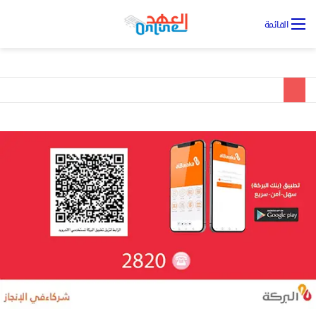
تس
القائمة
ال