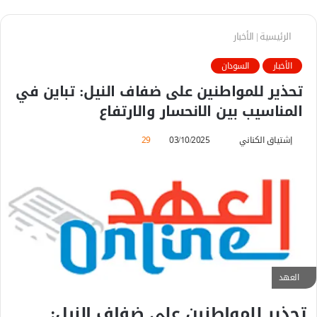
الرئيسية
|
الأخبار
الأخبار
السودان
تحذير للمواطنين على ضفاف النيل: تباين في
المناسيب بين الانحسار والارتفاع
إشتياق الكناني
أ
03/10/2025
29
ر
س
ل
ب
ر
ي
د
ا
العهد
إ
تحذير للمواطنين على ضفاف النيل:
ل