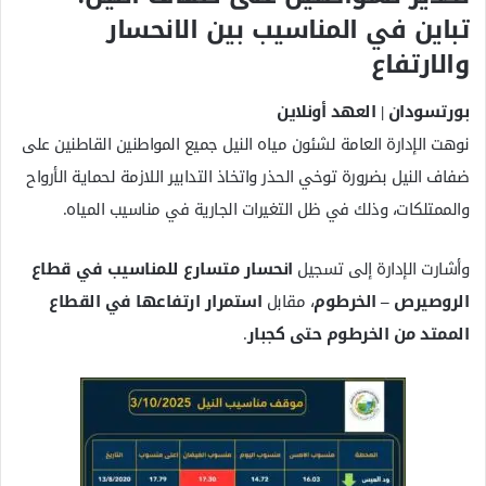
ك
تباين في المناسيب بين الانحسار
ت
والارتفاع
ر
و
بورتسودان | العهد أونلاين
ن
نوهت الإدارة العامة لشئون مياه النيل جميع المواطنين القاطنين على
ي
ا
ضفاف النيل بضرورة توخي الحذر واتخاذ التدابير اللازمة لحماية الأرواح
والممتلكات، وذلك في ظل التغيرات الجارية في مناسيب المياه.
وأشارت الإدارة إلى تسجيل
انحسار متسارع للمناسيب في قطاع
الروصيرص – الخرطوم
، مقابل
استمرار ارتفاعها في القطاع
الممتد من الخرطوم حتى كجبار
.