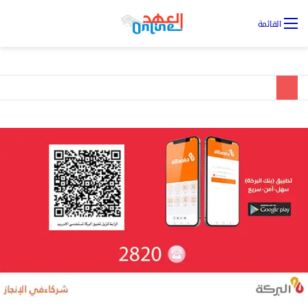
تس
القائمة
ال