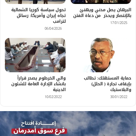
البرهان يصل مدني ويهنئ
تحول سياسة كوريا الشمالية
بالإنتصار ويحذر من دعاة الفتن
تجاه إيران وأمريكا: رسائل
لترامب
17/01/2025
06/04/2026
حماية المستهلك: تطالب
والي الخرطوم يصدر قراراً
بإيقاف تجارة ( الحلل)
بانشاء الإدارة العامة للشئون
والبلاستيك
الدينية
10/02/2022
30/01/2022