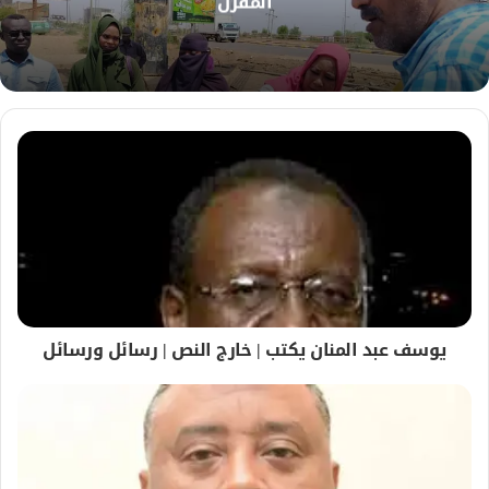
المقرن
ي
ب
يوسف عبد المنان يكتب | خارج النص | رسائل ورسائل