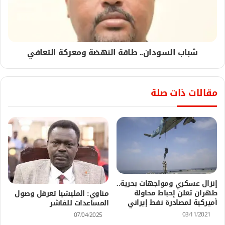
شباب السودان.. طاقة النهضة ومعركة التعافي
مقالات ذات صلة
إنزال عسكري ومواجهات بحرية..
طهران تعلن إحباط محاولة
مناوي: المليشيا تعرقل وصول
أميركية لمصادرة نفط إيراني
المساعدات للفاشر
03/11/2021
07/04/2025