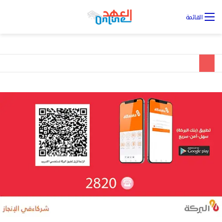
تس
القائمة
ال