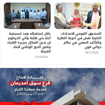
الصندوق القومي للامدادات
خلال إستقباله وفد تنسيقية
الطبية نقص في ادوية الملاريا
أبناء بني هلبة والي الخرطوم
والتأكيد السعي في نظام
لن ندين القبائل بجريرة الافراد
دوائي قوي
ونثمن الدور الوطني لابناء
القبيلة
04/12/2025
13/10/2024