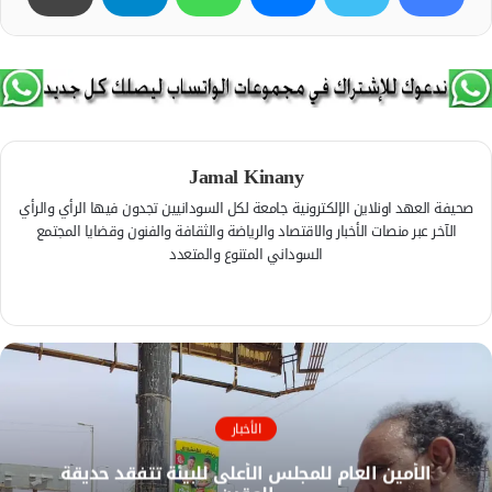
Jamal Kinany
صحيفة العهد اونلاين الإلكترونية جامعة لكل السودانيين تجدون فيها الرأي والرأي
الآخر عبر منصات الأخبار والاقتصاد والرياضة والثقافة والفنون وقضايا المجتمع
السوداني المتنوع والمتعدد
ف
ي
م
س
و
ب
ق
و
ع
ك
ا
الأخبار
ل
الأمين العام للمجلس الأعلى للبيئة تتفقد حديقة
و