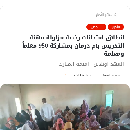
الرئيسية
|
الأخبار
الأخبار
السودان
انطلاق امتحانات رخصة مزاولة مهنة
التدريس بأم درمان بمشاركة 950 معلماً
ومعلمة
العهد اونلاين | اميمه المبارك
Jamal Kinany
أ
28/06/2026
33
ر
س
ل
ب
ر
ي
د