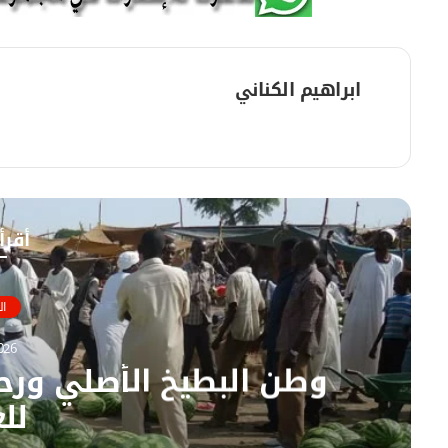
ابراهيم الكناني
م
و
ق
ع
ا
أقرأ
ل
و
ي
ال
ب
026
وطن البطيخ الأصلي ورحل
للع