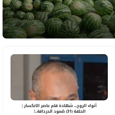
 للعالم
لصحة
دعوة عاجلة للمواطنين بالالتزام بالإرشادات
أنواء الروح... شهادة قلم عاصر الانكسار |
الحلقة (31) صُمود الدرداقة..!
للوجبات