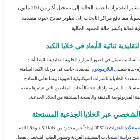
تهديداً صارخاً للصحة العامة؛ حيث تشير التقديرات الطبية الحالية إلى تسجيل أكثر من 200 مليون
وياً، مما دفع مراكز الأبحاث إلى تطوير نماذج حيوية متقدمة
ة فعالة وكسر حالة الجمود الحالية.
قليدية ثنائية الأبعاد في خلايا الكبد
أساسية تتمثل في قصور المزارع الخلوية التقليدية ثنائية الأبعاد
رة حياة طفيلي
البلازموديوم
المعقدة، خاصة في مرحلة الكبد الصامتة.
 متعددة الخلايا والإشارات الميكانيكية الحيوية؛ بينما تعاني النماذج
تقبلات البشرية، ولذلك تتجه الأبحاث المعاصرة التي تنشرها منصة
مة الفيزيولوجية الدقيقة والأنسجة المشتقة من الخلايا الجذعية.
 الشخصي عبر الخلايا الجذعية المستحثة
ة متعدّدة القدرات
(iPSCs) إمداداً غير محدود من خلايا الكبد وخلايا الدم
مما يتيح دراسة استجابات المضيف الفردية وتطوير الطب الشخصي بفضل