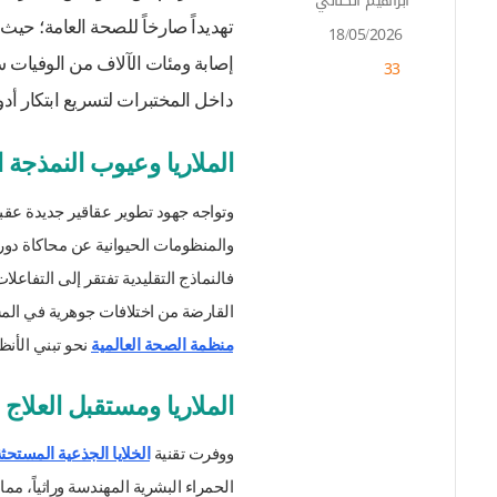
ابراهيم الكناني
أ
ر
18/05/2026
س
إصابة ومئات الآلاف من الوفيات سن
33
ل
ب
داخل المختبرات لتسريع ابتكار أدوي
ر
ي
د
الملاريا وعيوب النمذجة الت
ا
إ
وتواجه جهود تطوير عقاقير جديدة عقبة 
ل
والمنظومات الحيوانية عن محاكاة دو
ك
ت
فالنماذج التقليدية تفتقر إلى التفاعلات
ر
القارضة من اختلافات جوهرية في المس
و
ن
منظمة الصحة العالمية
نحو تبني الأنظ
ي
ا
الملاريا ومستقبل العلاج
ووفرت تقنية
الخلايا الجذعية المستحث
الحمراء البشرية المهندسة وراثياً، 