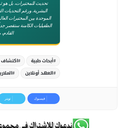
تحديث للمختبرات، بل هو ثو
البشرية. ورغم التحديات التق
الموحدة بين المختبرات العال
الطفيليات الكامنة ستقصر جداً
القادم، 
أبحاث طبية
اكتشاف ا
العهد أونلاين
الملاري
فيسبوك
تويتر