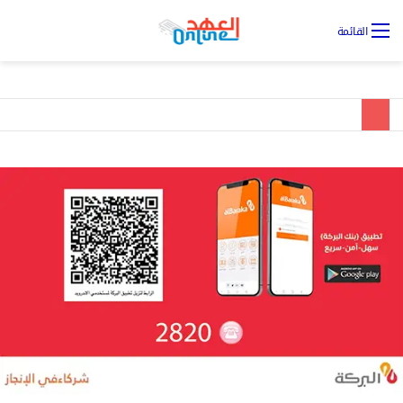
تس
القائمة
ال