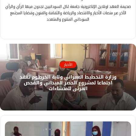
صحيفة العهد اونلاين الإلكترونية جامعة لكل السودانيين تجدون فيها الرأي والرأي
الآخر عبر منصات الأخبار والاقتصاد والرياضة والثقافة والفنون وقضايا المجتمع
السوداني المتنوع والمتعدد
ف
ي
م
س
و
ب
ق
و
ع
ك
الأخبار
ا
ل
وزارة التخطيط العمراني ولاية الخرطوم تعقد
و
اجتماعا لمشروع الحصر الميداني والفحص
ي
المرئي للمنشاءات
ب