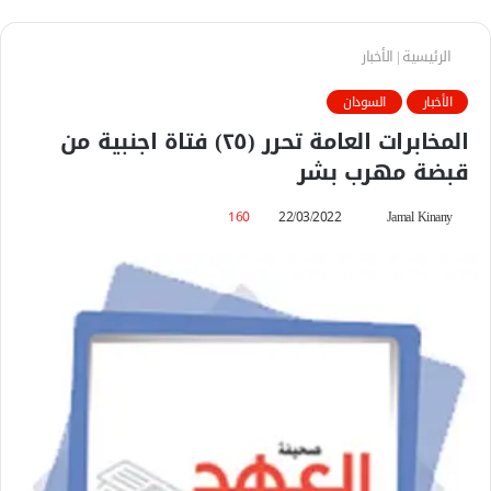
الرئيسية
|
الأخبار
الأخبار
السودان
المخابرات العامة تحرر (٢٥) فتاة اجنبية من
قبضة مهرب بشر
Jamal Kinany
أ
22/03/2022
160
ر
س
ل
ب
ر
ي
د
ا
إ
ل