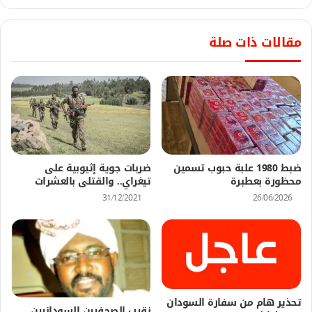
مقالات ذات صلة
ضبط 1980 علبة حبوب تسمين
ضربات جوية إثيوبية على
محظورة بعطبرة
تيغراي.. والقتلى بالعشرات
31/12/2021
26/06/2026
تحذير هام من سفارة السودان
نقيب الصحفيين السودانيين