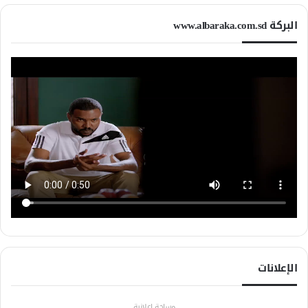
البركة www.albaraka.com.sd
الإعلانات
مساحة إعلانية